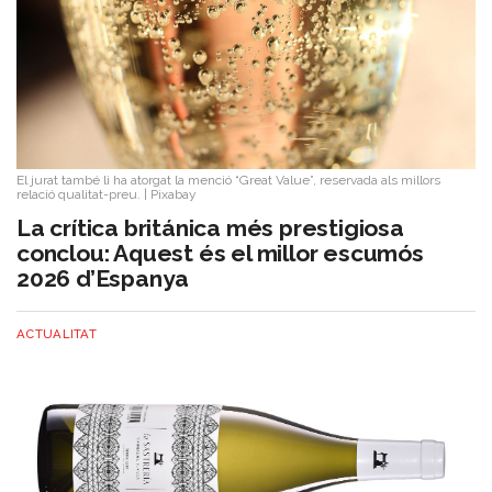
El jurat també li ha atorgat la menció “Great Value”, reservada als millors
relació qualitat-preu.
|
Pixabay
La crítica británica més prestigiosa
conclou: Aquest és el millor escumós
2026 d’Espanya
ACTUALITAT