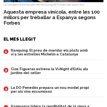
La companyia forma part del rànquing de Forbes per quart any
Aquesta empresa vinícola, entre les 100
millors per treballar a Espanya segons
Forbes
EL MÉS LLEGIT
Ranquing: El preu de maridar els plats amb
1
vi a les estrelles Michelin a Catalunya
Clos Figueras estrena la Vi‑Night d’Estiu als
2
jardins del celler
​La DO Penedès prepara un nou model propi
3
per als vins escumosos
Xampanya lidera la rendibilitat de la vinya a