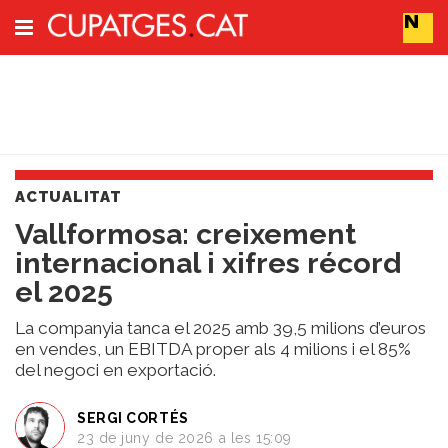
Subscriu-t'hi
Cerca
ACTUALITAT
Portada
Vallformosa: creixement
Vins
internacional i xifres récord
Naturals
Actualitat
el 2025
Líders
del
La companyia tanca el 2025 amb 39,5 milions d’euros
canvi
en vendes, un EBITDA proper als 4 milions i el 85%
del negoci en exportació.
Impacte
i
Sostenibilitat
SERGI CORTÉS
23 de juny de 2026 a les 15:09
Tendències