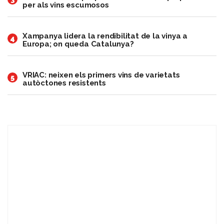
per als vins escumosos
Xampanya lidera la rendibilitat de la vinya a
4
Europa; on queda Catalunya?
VRIAC: neixen els primers vins de varietats
5
autòctones resistents