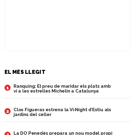
EL MÉS LLEGIT
Ranquing: El preu de maridar els plats amb
1
vi a les estrelles Michelin a Catalunya
Clos Figueras estrena la Vi‑Night d’Estiu als
2
jardins del celler
​La DO Penedès prepara un nou model propi
3