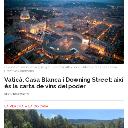
El vi de missa que va guanyar una medalla d'or al Vaticà el 1888 és català.
|
Creative Commons
Vaticà, Casa Blanca i Downing Street: així
és la carta de vins del poder
PER
SERGI CORTÉS
LA VEREMA A LA DO CAVA