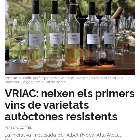
Vins amb perfils perfils propers a varietats autòctones com el xarel·lo, el
macabeu, la garnatxa o l’ull de llebre
VRIAC: neixen els primers
vins de varietats
autòctones resistents
PER
SERGI CORTÉS
La iniciativa impulsada per Albet i Noya, Alta Alella,