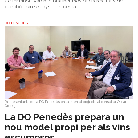
Celler Piñol i Valentin Blattner mostra els resultats de
gairebé quinze anys de recerca
DO PENEDÈS
Representants de la DO Penedès presenten el projecte al conseller Òscar
Ordeig.
​La DO Penedès prepara un
nou model propi per als vins
escumosos