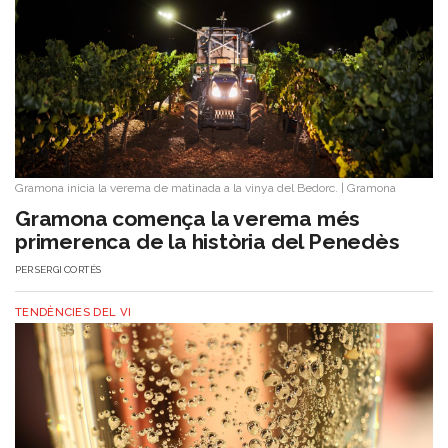
Gramona inicia la verema de matinada a la vinya del Bedorc.
|
Gramona
Gramona comença la verema més
primerenca de la història del Penedès
PER
SERGI CORTÉS
TENDÈNCIES DEL VI