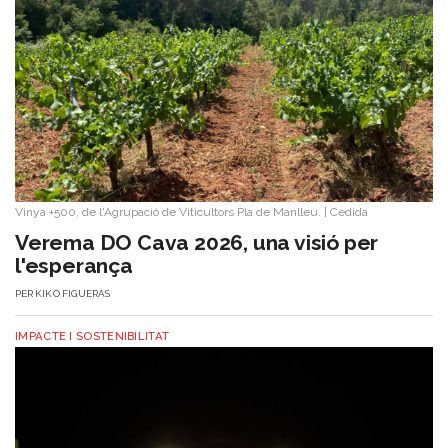
Vinya +500, de l'Agrupació de Viticultors Pla de Manlleu.
|
Cedida
Verema DO Cava 2026, una visió per
l'esperança
PER
KIKO FIGUERAS
IMPACTE I SOSTENIBILITAT