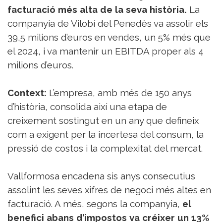
Sorteigs
facturació més alta de la seva història.
La
companyia de Vilobí del Penedès va assolir els
39,5 milions d’euros en vendes, un 5% més que
el 2024, i va mantenir un EBITDA proper als 4
milions d’euros.
Context:
L’empresa, amb més de 150 anys
d’història, consolida així una etapa de
creixement sostingut en un any que defineix
com a exigent per la incertesa del consum, la
pressió de costos i la complexitat del mercat.
Vallformosa encadena sis anys consecutius
assolint les seves xifres de negoci més altes en
facturació. A més, segons la companyia,
el
benefici abans d’impostos va créixer un 13%