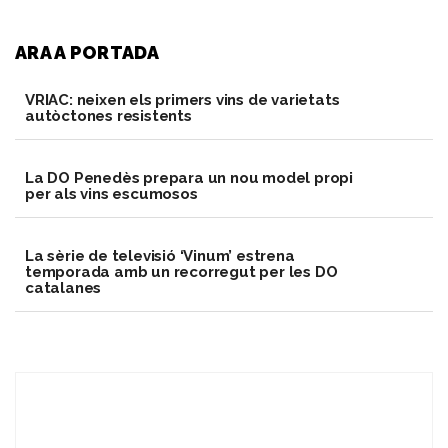
ARA A PORTADA
VRIAC: neixen els primers vins de varietats
autòctones resistents
​La DO Penedès prepara un nou model propi
per als vins escumosos
La sèrie de televisió ‘Vinum’ estrena
temporada amb un recorregut per les DO
catalanes