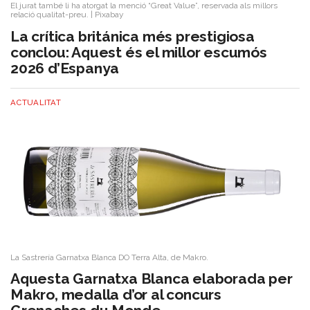
El jurat també li ha atorgat la menció “Great Value”, reservada als millors
relació qualitat-preu.
|
Pixabay
La crítica británica més prestigiosa
conclou: Aquest és el millor escumós
2026 d’Espanya
ACTUALITAT
La Sastrería Garnatxa Blanca DO Terra Alta, de Makro.
Aquesta Garnatxa Blanca elaborada per
Makro, medalla d’or al concurs