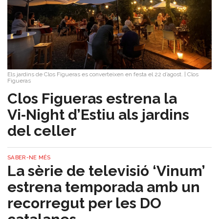
Sorteigs
Els jardins de Clos Figueras es converteixen en festa el 22 d’agost.
|
Clos
Figueras
Clos Figueras estrena la
Vi‑Night d’Estiu als jardins
del celler
SABER-NE MÉS
La sèrie de televisió ‘Vinum’
estrena temporada amb un
recorregut per les DO