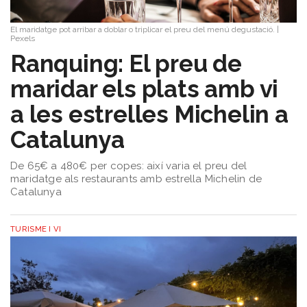
del
Vi
El maridatge pot arribar a doblar o triplicar el preu del menú degustació.
|
Pexels
Turisme
Ranquing: El preu de
i
Vi
maridar els plats amb vi
Saber-
ne
a les estrelles Michelin a
més
Catalunya
Vins
i
De 65€ a 480€ per copes: així varia el preu del
Cellers
maridatge als restaurants amb estrella Michelin de
Receptes
Catalunya
de
cuina
TURISME I VI
Vídeos
Gastronomia
Opinió
Espai
Nutrició