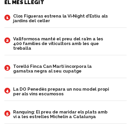
EL MÉS LLEGIT
Clos Figueras estrena la Vi‑Night d’Estiu als
1
jardins del celler
​Vallformosa manté el preu del raïm a les
2
400 famílies de viticultors amb les que
treballa
​Torelló Finca Can Martí incorpora la
3
garnatxa negra al seu cupatge
​La DO Penedès prepara un nou model propi
4
per als vins escumosos
Ranquing: El preu de maridar els plats amb
5
vi a les estrelles Michelin a Catalunya