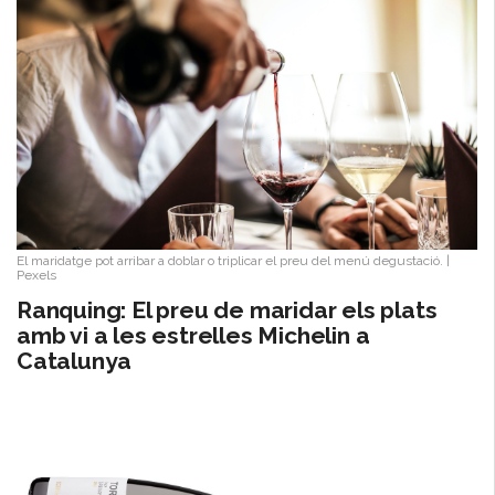
El maridatge pot arribar a doblar o triplicar el preu del menú degustació.
|
Pexels
Ranquing: El preu de maridar els plats
amb vi a les estrelles Michelin a
Catalunya