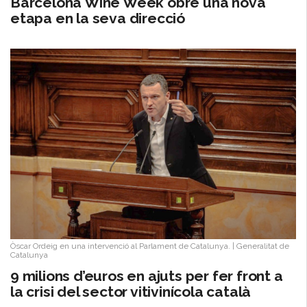
Barcelona Wine Week obre una nova
etapa en la seva direcció
Òscar Ordeig en una intervenció al Parlament de Catalunya.
|
Generalitat de
Catalunya
9 milions d’euros en ajuts per fer front a
la crisi del sector vitivinícola català