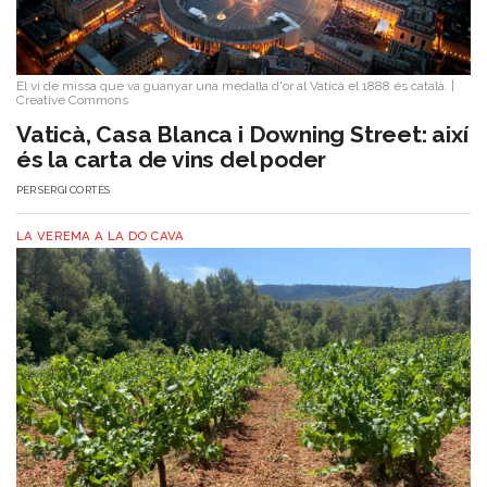
El vi de missa que va guanyar una medalla d'or al Vaticà el 1888 és català.
|
Creative Commons
Vaticà, Casa Blanca i Downing Street: així
és la carta de vins del poder
PER
SERGI CORTÉS
LA VEREMA A LA DO CAVA