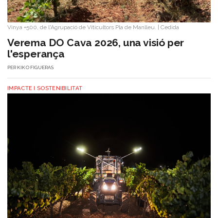
Vinya +500, de l'Agrupació de Viticultors Pla de Manlleu.
|
Cedida
Verema DO Cava 2026, una visió per
l'esperança
PER
KIKO FIGUERAS
IMPACTE I SOSTENIBILITAT