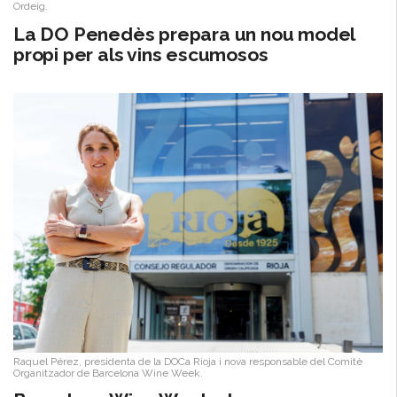
Ordeig.
​La DO Penedès prepara un nou model
propi per als vins escumosos
Raquel Pérez, presidenta de la DOCa Rioja i nova responsable del Comitè
Organitzador de Barcelona Wine Week.