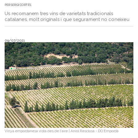
PER
SERGI CORTÉS
Us recomanem tres vins de varietats tradicionals
catalanes, molt originals i que segurament no coneixeu
09/07/2021
Vinya empordanesa vista des de l'aire
|
Aniol Resclosa - DO Empordà