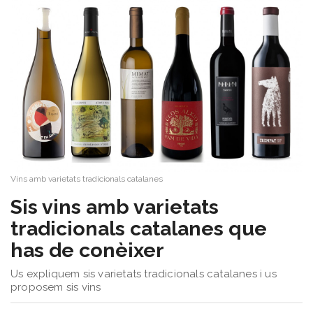
Sorteigs
Vins amb varietats tradicionals catalanes
Sis vins amb varietats
tradicionals catalanes que
has de conèixer
Us expliquem sis varietats tradicionals catalanes i us
proposem sis vins