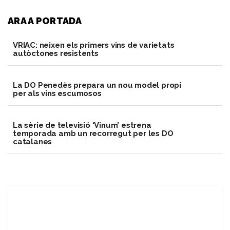
ARA A PORTADA
VRIAC: neixen els primers vins de varietats
autòctones resistents
​La DO Penedès prepara un nou model propi
per als vins escumosos
La sèrie de televisió ‘Vinum’ estrena
temporada amb un recorregut per les DO
catalanes