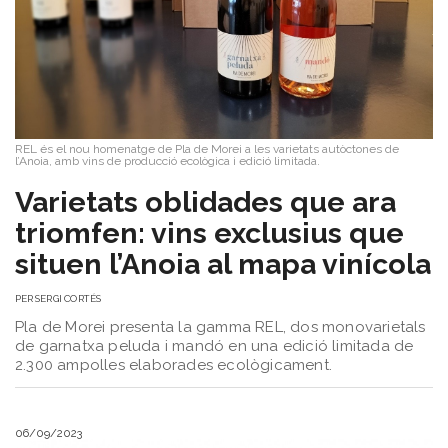
del
Vi
Turisme
i
Vi
Saber-
REL és el nou homenatge de Pla de Morei a les varietats autòctones de
ne
l’Anoia, amb vins de producció ecològica i edició limitada.
més
Varietats oblidades que ara
Vins
i
triomfen: vins exclusius que
Cellers
situen l’Anoia al mapa vinícola
Receptes
de
PER
SERGI CORTÉS
cuina
Pla de Morei presenta la gamma REL, dos monovarietals
Vídeos
de garnatxa peluda i mandó en una edició limitada de
Gastronomia
2.300 ampolles elaborades ecològicament.
Opinió
Espai
Nutrició
06/09/2023