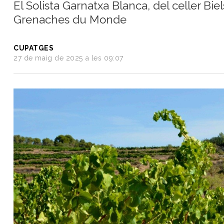
El Solista Garnatxa Blanca, del celler Bi
del
Grenaches du Monde
Vi
Turisme
i
CUPATGES
Vi
27 de maig de 2025 a les 09:07
Saber-
ne
més
Vins
i
Cellers
Receptes
de
cuina
Vídeos
Gastronomia
Opinió
Espai
Nutrició