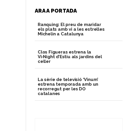
ARA A PORTADA
Ranquing: El preu de maridar
els plats amb vi a les estrelles
Michelin a Catalunya
Clos Figueras estrena la
Vi‑Night d’Estiu als jardins del
celler
La sèrie de televisió ‘Vinum’
estrena temporada amb un
recorregut per les DO
catalanes