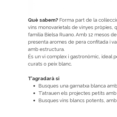
Què sabem?
Forma part de la col·lec
vins monovarietals de vinyes pròpies, que
família Bielsa Ruano. Amb 12 mesos de 
presenta aromes de pera confitada i vai
amb estructura.
És un vi complex i gastronòmic, ideal
curats o peix blanc.
T’agradarà si
Busques una garnatxa blanca amb p
T’atrauen els projectes petits amb 
Busques vins blancs potents, amb 