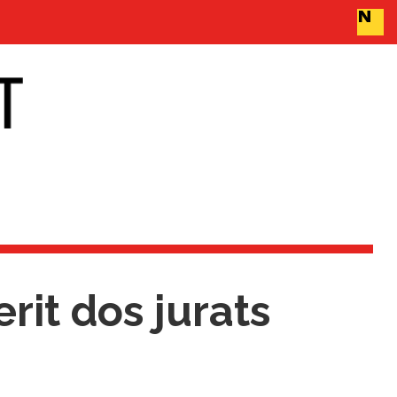
rit dos jurats
a