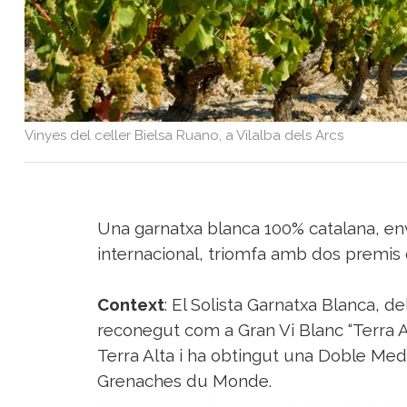
Sorteigs
Vinyes del celler Bielsa Ruano, a Vilalba dels Arcs
Una garnatxa blanca 100% catalana, env
internacional, triomfa amb dos premis 
Context
: El Solista Garnatxa Blanca, de
reconegut com a Gran Vi Blanc “Terra A
Terra Alta i ha obtingut una Doble Meda
Grenaches du Monde.