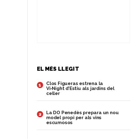
EL MÉS LLEGIT
Clos Figueras estrena la
1
Vi‑Night d’Estiu als jardins del
celler
​La DO Penedès prepara un nou
2
model propi per als vins
escumosos