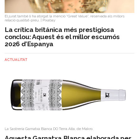
El jurat també li ha atorgat la menció “Great Value”, reservada als millors
relació qualitat-preu.
|
Pixabay
La crítica británica més prestigiosa
conclou: Aquest és el millor escumós
2026 d’Espanya
ACTUALITAT
La Sastrería Garnatxa Blanca DO Terra Alta, de Makro.
Aquesta Garnatxa Blanca elaborada per