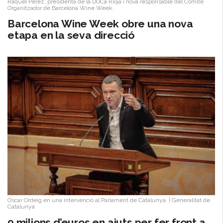
Raquel Pérez, presidenta de la DOCa Rioja i nova responsable del Comitè
Organitzador de Barcelona Wine Week.
Barcelona Wine Week obre una nova
etapa en la seva direcció
Òscar Ordeig en una intervenció al Parlament de Catalunya.
|
Generalitat de
Catalunya
9 milions d’euros en ajuts per fer front a