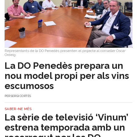
Representants de la DO Penedès presenten el projecte al conseller Òscar
Ordeig.
​La DO Penedès prepara un
nou model propi per als vins
escumosos
PER
SERGI CORTÉS
SABER-NE MÉS
La sèrie de televisió ‘Vinum’
estrena temporada amb un