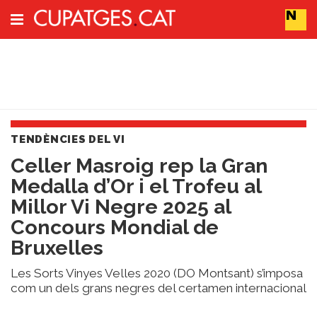
Subscriu-t'hi
Cerca
TENDÈNCIES DEL VI
Portada
​Celler Masroig rep la Gran
Vins
Medalla d’Or i el Trofeu al
Naturals
Actualitat
Millor Vi Negre 2025 al
Líders
Concours Mondial de
del
Bruxelles
canvi
Impacte
Les Sorts Vinyes Velles 2020 (DO Montsant) s’imposa
i
com un dels grans negres del certamen internacional
Sostenibilitat
Tendències