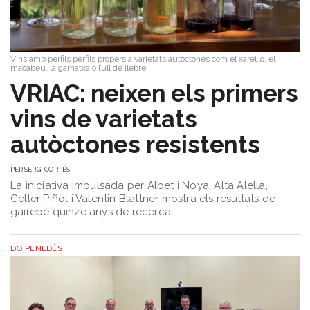
Vins amb perfils perfils propers a varietats autòctones com el xarel·lo, el
macabeu, la garnatxa o l’ull de llebre
VRIAC: neixen els primers
vins de varietats
autòctones resistents
PER
SERGI CORTÉS
La iniciativa impulsada per Albet i Noya, Alta Alella,
Celler Piñol i Valentin Blattner mostra els resultats de
gairebé quinze anys de recerca
DO PENEDÈS