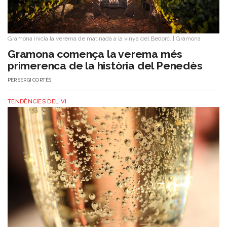
Gramona inicia la verema de matinada a la vinya del Bedorc.
|
Gramona
Gramona comença la verema més
primerenca de la història del Penedès
PER
SERGI CORTÉS
TENDÈNCIES DEL VI