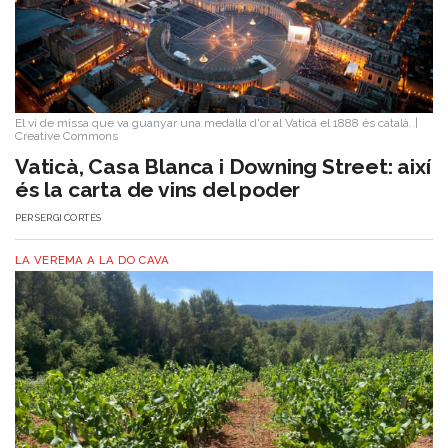
El vi de missa que va guanyar una medalla d'or al Vaticà el 1888 és català.
|
Creative Commons
Vaticà, Casa Blanca i Downing Street: així
és la carta de vins del poder
PER
SERGI CORTÉS
LA VEREMA A LA DO CAVA