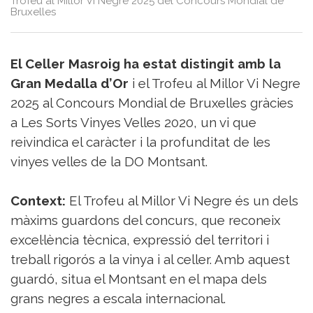
Trofeu al Millor Vi Negre 2025 del Concours Mondial de
Sorteigs
Bruxelles
El Celler Masroig ha estat distingit amb la
Gran Medalla d’Or
i el Trofeu al Millor Vi Negre
2025 al Concours Mondial de Bruxelles gràcies
a Les Sorts Vinyes Velles 2020, un vi que
reivindica el caràcter i la profunditat de les
vinyes velles de la DO Montsant.
Context:
El Trofeu al Millor Vi Negre és un dels
màxims guardons del concurs, que reconeix
excel·lència tècnica, expressió del territori i
treball rigorós a la vinya i al celler. Amb aquest
guardó, situa el Montsant en el mapa dels
grans negres a escala internacional.