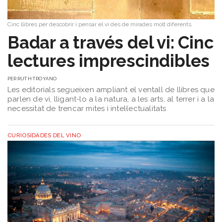
Cinc llibres per descobrir i pensar el vi des de mirades molt diferents.
Badar a través del vi: Cinc
lectures imprescindibles
PER
RUTH TROYANO
Les editorials segueixen ampliant el ventall de llibres que
parlen de vi, lligant-lo a la natura, a les arts, al terrer i a la
necessitat de trencar mites i intel·lectualitats
CURIOSIDADES DEL VINO