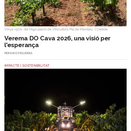
Vinya +500, de l'Agrupació de Viticultors Pla de Manlleu.
|
Cedida
Verema DO Cava 2026, una visió per
l'esperança
PER
KIKO FIGUERAS
IMPACTE I SOSTENIBILITAT