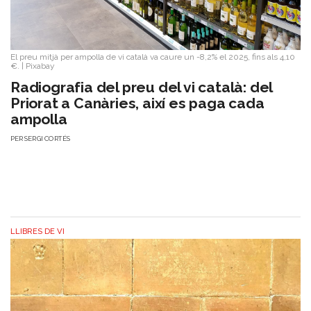
El preu mitjà per ampolla de vi català va caure un -8,2% el 2025, fins als 4,10
€.
|
Pixabay
Radiografia del preu del vi català: del
Priorat a Canàries, així es paga cada
ampolla
PER
SERGI CORTÉS
LLIBRES DE VI