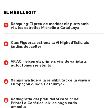
EL MÉS LLEGIT
Ranquing: El preu de maridar els plats amb
1
vi a les estrelles Michelin a Catalunya
Clos Figueras estrena la Vi‑Night d’Estiu als
2
jardins del celler
VRIAC: neixen els primers vins de varietats
3
autòctones resistents
Xampanya lidera la rendibilitat de la vinya a
4
Europa; on queda Catalunya?
Radiografia del preu del vi català: del
5
Priorat a Canàries, així es paga cada
ampolla