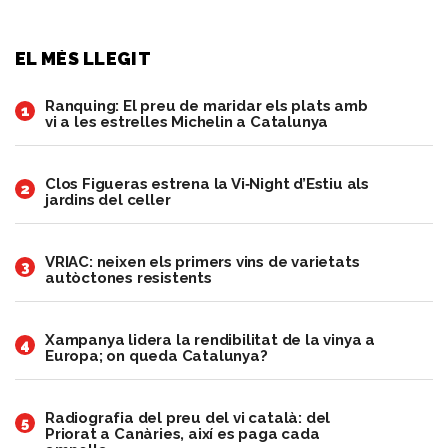
EL MÉS LLEGIT
Ranquing: El preu de maridar els plats amb
1
vi a les estrelles Michelin a Catalunya
Clos Figueras estrena la Vi‑Night d’Estiu als
2
jardins del celler
VRIAC: neixen els primers vins de varietats
3
autòctones resistents
Xampanya lidera la rendibilitat de la vinya a
4
Europa; on queda Catalunya?
Radiografia del preu del vi català: del
5
Priorat a Canàries, així es paga cada