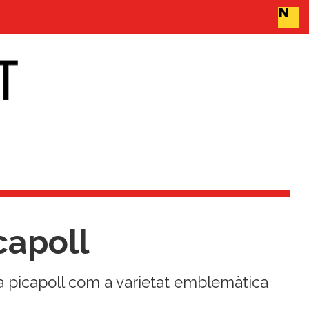
capoll
la picapoll com a varietat emblemàtica