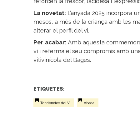
reforcen la frescor, l’acidesa i l’expressi
La novetat:
L’anyada 2025 incorpora un
mesos, a més de la criança amb les ma
alterar el perfil del vi.
Per acabar:
Amb aquesta commemoració
vi i referma el seu compromís amb una 
vitivinícola del Bages.
ETIQUETES:
Tendències del Vi
Abadal