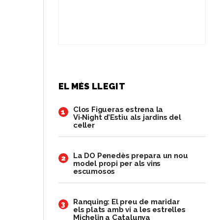
EL MÉS LLEGIT
Clos Figueras estrena la
1
Vi‑Night d’Estiu als jardins del
celler
​La DO Penedès prepara un nou
2
model propi per als vins
escumosos
Ranquing: El preu de maridar
3
els plats amb vi a les estrelles
Michelin a Catalunya