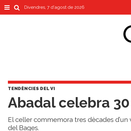
Divendres, 7 d'agost de 2026
Subscriu-t'hi
Cerca
Portada
Vins
Naturals
Actualitat
Líders
TENDÈNCIES DEL VI
del
Abadal celebra 30
canvi
Impacte
i
El celler commemora tres dècades d’un vi
Sostenibilitat
del Bages.
Tendències