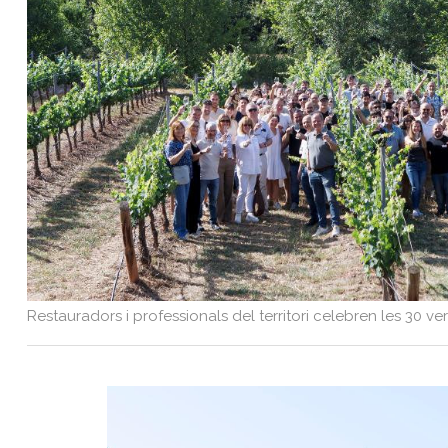
Sorteigs
Restauradors i professionals del territori celebren les 30 v