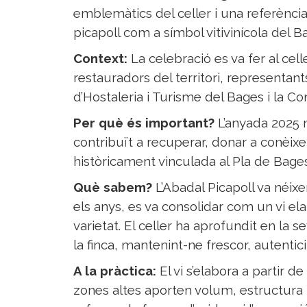
emblemàtics del celler i una referència 
picapoll com a símbol vitivinícola del B
Context:
La celebració es va fer al cel
restauradors del territori, representan
d’Hostaleria i Turisme del Bages i la Co
Per què és important?
L’anyada 2025 
contribuït a recuperar, donar a conèixer
històricament vinculada al Pla de Bages
Què sabem?
L’Abadal Picapoll va néix
els anys, es va consolidar com un vi 
varietat. El celler ha aprofundit en la 
la finca, mantenint-ne frescor, autentici
A la pràctica:
El vi s’elabora a partir de
zones altes aporten volum, estructura i