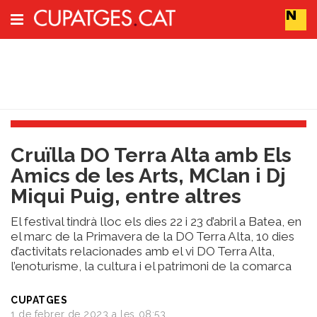
Subscriu-t'hi
Cerca
Portada
Cruïlla DO Terra Alta amb Els
Vins
Amics de les Arts, MClan i Dj
Naturals
Miqui Puig, entre altres
Actualitat
Líders
El festival tindrà lloc els dies 22 i 23 d’abril a Batea, en
del
el marc de la Primavera de la DO Terra Alta, 10 dies
canvi
d’activitats relacionades amb el vi DO Terra Alta,
Impacte
l’enoturisme, la cultura i el patrimoni de la comarca
i
Sostenibilitat
CUPATGES
Tendències
1 de febrer de 2023 a les 08:53