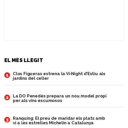
EL MÉS LLEGIT
Clos Figueras estrena la Vi‑Night d’Estiu als
1
jardins del celler
​La DO Penedès prepara un nou model propi
2
per als vins escumosos
Ranquing: El preu de maridar els plats amb
3
vi a les estrelles Michelin a Catalunya