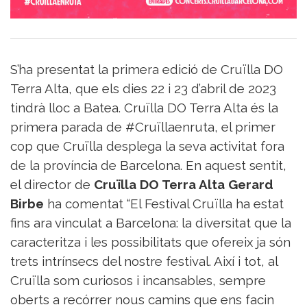
Sorteigs
S’ha presentat la primera edició de Cruïlla DO
Terra Alta, que els dies 22 i 23 d’abril de 2023
tindrà lloc a Batea. Cruïlla DO Terra Alta és la
primera parada de #Cruïllaenruta, el primer
cop que Cruïlla desplega la seva activitat fora
de la província de Barcelona. En aquest sentit,
el director de
Cruïlla DO Terra Alta Gerard
Birbe
ha comentat “El Festival Cruïlla ha estat
fins ara vinculat a Barcelona: la diversitat que la
caracteritza i les possibilitats que ofereix ja són
trets intrínsecs del nostre festival. Així i tot, al
Cruïlla som curiosos i incansables, sempre
oberts a recórrer nous camins que ens facin