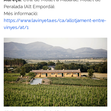
Peralada (Alt Empordà).
Més informació:
https://www.lavinyeta.es/ca/allotjament-entre-
vinyes/at/1