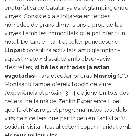
enoturística de Catalunya és el glàmping entre
vinyes. Consisteix a allotjar-se en tendes
nòmades de grans dimensions a prop de les
vinyes i amb les comoditats que pot oferir un
hotel. De tant en tant el celler penedesenc
Llopart
organitza activitats amb glàmping -
aquest mateix dissabte amb observació
d'estrelles,
si bé les entrades ja estan
esgotades
- i ara el celler prioratí
Masroig
(DO
Montsant) també ofereix l'opció de viure
l'experiència el pròxim 3 i 4 de juny. En tots dos
cellers, de la mà de Zenith Experience i, pel
que fa al Masroig, el programa inclou tast dels
vins dels cellers que participen en l'activitat Vi
Solidari, visita i tast al celler i sopar maridat amb
els seus millors vins.