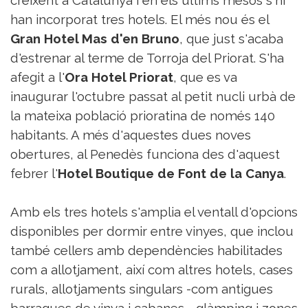
Sorteigs
han incorporat tres hotels. El més nou és el
Gran Hotel Mas d'en Bruno
, que just s'acaba
d'estrenar al terme de Torroja del Priorat. S'ha
afegit a l'
Ora Hotel Priorat
, que es va
inaugurar l'octubre passat al petit nucli urbà de
la mateixa població prioratina de només 140
habitants. A més d'aquestes dues noves
obertures, al Penedès funciona des d'aquest
febrer l'
Hotel Boutique de Font de la Canya
.
Amb els tres hotels s'amplia el ventall d'opcions
disponibles per dormir entre vinyes, que inclou
també cellers amb dependències habilitades
com a allotjament, així com altres hotels, cases
rurals, allotjaments singulars -com antigues
barraques de vinya i cabanes-, glàmping i zones