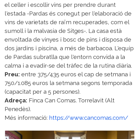
el celler i escollir vins per prendre durant
l'estada -Pardas és conegut per l'elaboració de
vins de varietats de raïm recuperades, com el
sumoll i la malvasia de Sitges-. La casa està
envoltada de vinyes i bosc de pins i disposa de
dos jardins i piscina, a més de barbacoa. L'equip
de Pardas subratlla que l'entorn convida a la
calma i a evadir-se del tràfec de la rutina diària.
Preu:
entre 375/435 euros el cap de setmana i
750/1.085 euros la setmana segons temporada
(capacitat per a 5 persones).
Adreça:
Finca Can Comas. Torrelavit (Alt
Penedès).
Més informació:
https://www.cancomas.com/