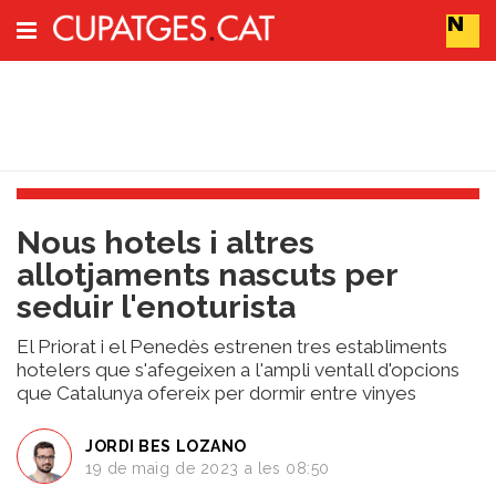
Subscriu-t'hi
Cerca
Portada
Nous hotels i altres
Vins
allotjaments nascuts per
Naturals
seduir l'enoturista
Actualitat
Líders
El Priorat i el Penedès estrenen tres establiments
del
hotelers que s'afegeixen a l'ampli ventall d'opcions
canvi
que Catalunya ofereix per dormir entre vinyes
Impacte
i
JORDI BES LOZANO
Sostenibilitat
19 de maig de 2023 a les 08:50
Tendències