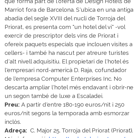
que forma part de l'oferta de Design Hotels de
Marriot fora de Barcelona. S'ubica en una antiga
abadia del segle XVIII del nucli de Torroja del
Priorat, es presenta com "un hotel del vi" -vol
exercir de prescriptor dels vins de Priorat i
ofereix paquets especials que inclouen visites a
cellers- i també ha nascut per atreure turistes
d'alt nivell adquisitiu. El propietari de l'hotel és
l'empresari nord-americà D. Raja, cofundador
de l'empresa Computer Enterprises Inc. No
descarta ampliar l'hotel més endavant i obrir-ne
un segon també de luxe a Escaladei.
Preu:
A partir d'entre 180-190 euros/nit i 250
euros/nit segons la temporada amb esmorzar
inclòs.
Adreça:
C. Major 25. Torroja del Priorat (Priorat).