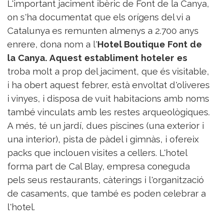
L'important jaciment ibèric de Font de la Canya,
on s'ha documentat que els orígens del vi a
Catalunya es remunten almenys a 2.700 anys
enrere, dona nom a l'
Hotel Boutique Font de
la Canya. Aquest establiment hoteler es
troba molt a prop del jaciment, que és visitable,
i ha obert aquest febrer, està envoltat d'oliveres
i vinyes, i disposa de vuit habitacions amb noms
també vinculats amb les restes arqueològiques.
A més, té un jardí, dues piscines (una exterior i
una interior), pista de pàdel i gimnàs, i ofereix
packs que inclouen visites a cellers. L'hotel
forma part de Cal Blay, empresa coneguda
pels seus restaurants, càterings i l'organització
de casaments, que també es poden celebrar a
l'hotel.