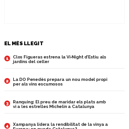
EL MÉS LLEGIT
Clos Figueras estrena la Vi‑Night d’Estiu als
1
jardins del celler
​La DO Penedès prepara un nou model propi
2
per als vins escumosos
Ranquing: El preu de maridar els plats amb
3
vi a les estrelles Michelin a Catalunya
Xampanya lidera la rendibilitat de la vinya a
4
Europa; on queda Catalunya?