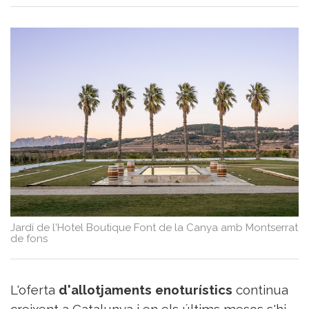
del
Vi
Turisme
i
Vi
Saber-
ne
més
Vins
i
Cellers
Receptes
de
cuina
Jardí de l'Hotel Boutique Font de la Canya amb Montserrat
Vídeos
de fons
Gastronomia
Opinió
Espai
L'oferta
d'allotjaments enoturístics
continua
Nutrició
creixent a Catalunya i en els últims mesos s'hi