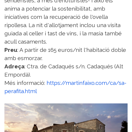
senderistes, a més d'enoturistes- i això els
anima a potenciar la sostenibilitat, amb
iniciatives com la recuperació de l'ovella
ripollesa. La nit d'allotjament inclou una visita
guiada al celler i tast de vins, i la masia també
acull casaments.
Preu
: A partir de 165 euros/nit l'habitació doble
amb esmorzar.
Adreça
: Ctra. de Cadaqués s/n. Cadaqués (Alt
Empordà).
Més informació:
https://martinfaixo.com/ca/sa-
perafita.html