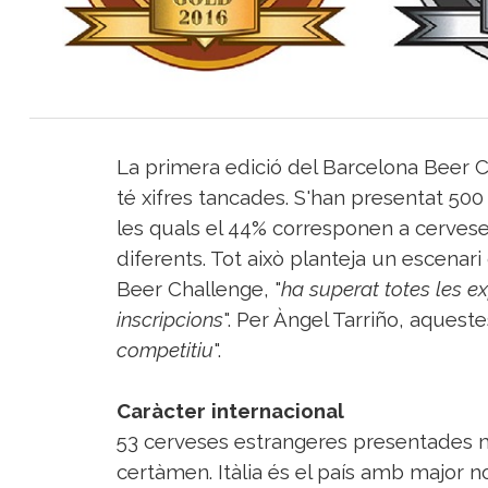
Sorteigs
La primera edició del Barcelona Beer Ch
té xifres tancades. S'han presentat 50
les quals el 44% corresponen a cerves
diferents. Tot això planteja un escenari
Beer Challenge, "
ha superat totes les ex
inscripcions
". Per Àngel Tarriño, aquest
competitiu
".
Caràcter internacional
53 cerveses estrangeres presentades mo
certàmen. Itàlia és el país amb major