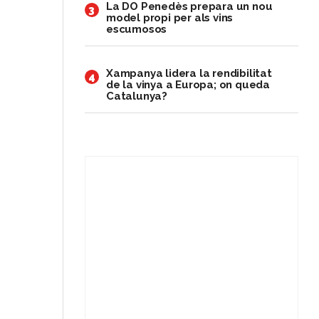
​La DO Penedès prepara un nou
3
model propi per als vins
escumosos
Xampanya lidera la rendibilitat
4
de la vinya a Europa; on queda
Catalunya?