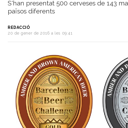
S'han presentat 500 cerveses de 143 ma
del
països diferents
Vi
Turisme
i
REDACCIÓ
Vi
20 de gener de 2016 a les 09:41
Saber-
ne
més
Vins
i
Cellers
Receptes
de
cuina
Vídeos
Gastronomia
Opinió
Espai
Nutrició