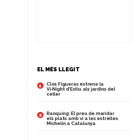
EL MÉS LLEGIT
Clos Figueras estrena la
1
Vi‑Night d’Estiu als jardins del
celler
Ranquing: El preu de maridar
2
els plats amb vi a les estrelles
Michelin a Catalunya