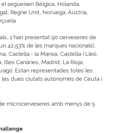
 el segueixen Bèlgica, Holanda,
gal, Regne Unit, Noruega, Àustria,
eçuela.
als, s'han presentat 90 cerveseres de
un 42,53% de les marques nacionals),
, Castella - la Manxa, Castella i Lleó,
, Illes Canàries, Madrid, La Rioja,
Aragó. Estan representades totes les
 les dues ciutats autònomes de Ceuta i
 de microcerveseres amb menys de 5
hallenge