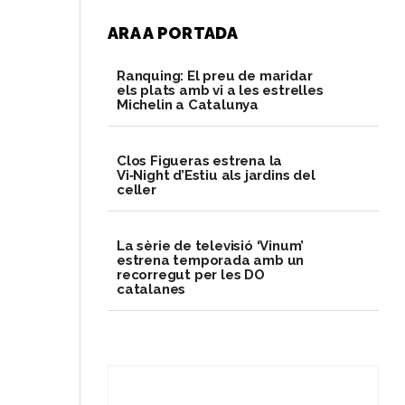
ARA A PORTADA
Ranquing: El preu de maridar
els plats amb vi a les estrelles
Michelin a Catalunya
Clos Figueras estrena la
Vi‑Night d’Estiu als jardins del
celler
La sèrie de televisió ‘Vinum’
estrena temporada amb un
recorregut per les DO
catalanes