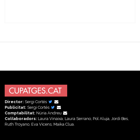
Director:
Sergi Cortés
Publicitat:
Sergi Cortés
Comptabilitat:
Núria Andreu
Col·laboradors:
Laura Vinaixa, Laura Serrano, Pol Aluja, Jordi Bes,
Ruth Troyano, Eva Vicens, Maika Clua.