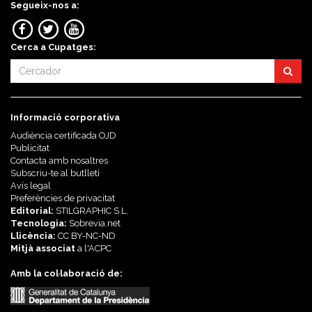
Segueix-nos a:
Cerca a Cupatges:
Informació corporativa
Audiència certificada OJD
Publicitat
Contacta amb nosaltres
Subscriu-te al butlletí
Avís legal
Preferències de privacitat
Editorial:
STILGRAPHIC S.L.
Tecnologia:
Sobrevia.net
Llicència:
CC BY-NC-ND
Mitjà associat
a l'
ACPC
Amb la col·laboració de: