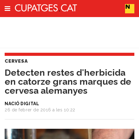
Subscriu-t'hi
Cerca
CERVESA
Portada
Detecten restes d'herbicida
Vins
en catorze grans marques de
Naturals
Actualitat
cervesa alemanyes
Líders
del
NACIÓ DIGITAL
canvi
26 de febrer de 2016 a les 10:22
Impacte
i
Sostenibilitat
Tendències