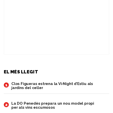
EL MÉS LLEGIT
Clos Figueras estrena la Vi‑Night d’Estiu als
1
jardins del celler
​La DO Penedès prepara un nou model propi
2
per als vins escumosos