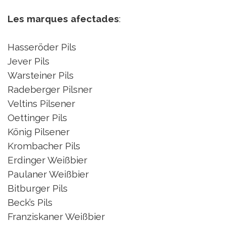
Les marques afectades
:
Hasseröder Pils
Jever Pils
Warsteiner Pils
Radeberger Pilsner
Veltins Pilsener
Oettinger Pils
König Pilsener
Krombacher Pils
Erdinger Weißbier
Paulaner Weißbier
Bitburger Pils
Beck’s Pils
Franziskaner Weißbier