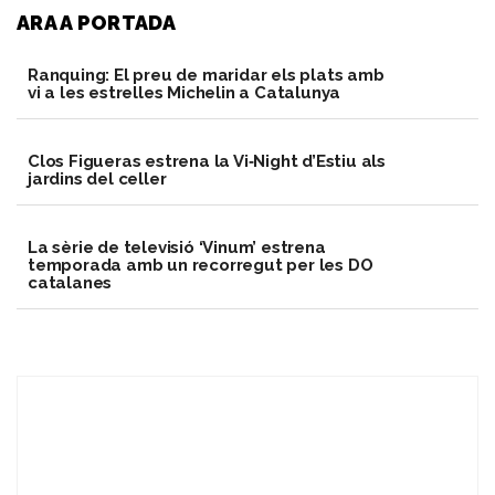
ARA A PORTADA
Ranquing: El preu de maridar els plats amb
vi a les estrelles Michelin a Catalunya
Clos Figueras estrena la Vi‑Night d’Estiu als
jardins del celler
La sèrie de televisió ‘Vinum’ estrena
temporada amb un recorregut per les DO
catalanes