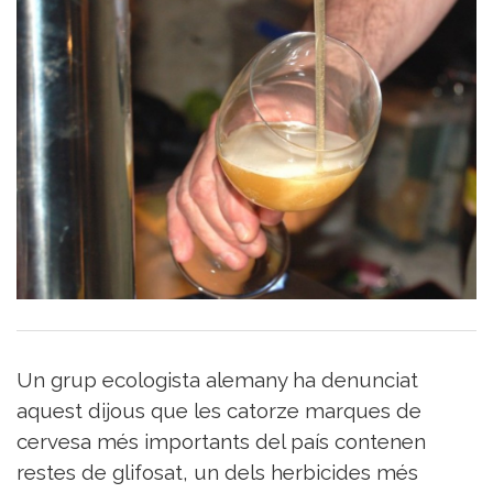
del
Vi
Turisme
i
Vi
Saber-
ne
més
Vins
i
Cellers
Receptes
de
cuina
Vídeos
Un grup ecologista alemany ha denunciat
Gastronomia
aquest dijous que les catorze marques de
Opinió
cervesa més importants del país contenen
Espai
restes de glifosat, un dels herbicides més
Nutrició