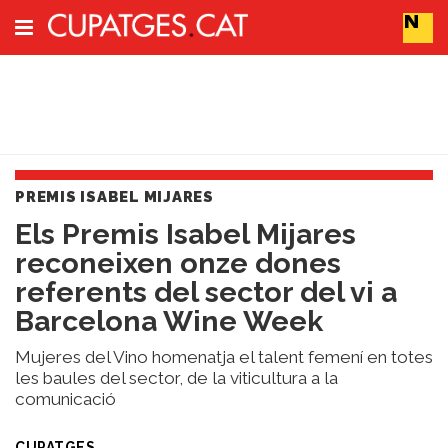
Subscriu-t'hi
Cerca
PREMIS ISABEL MIJARES
Portada
​Els Premis Isabel Mijares
Vins
reconeixen onze dones
Naturals
Actualitat
referents del sector del vi a
Líders
Barcelona Wine Week
del
canvi
Mujeres del Vino homenatja el talent femení en totes
Impacte
les baules del sector, de la viticultura a la
i
comunicació
Sostenibilitat
Tendències
CUPATGES