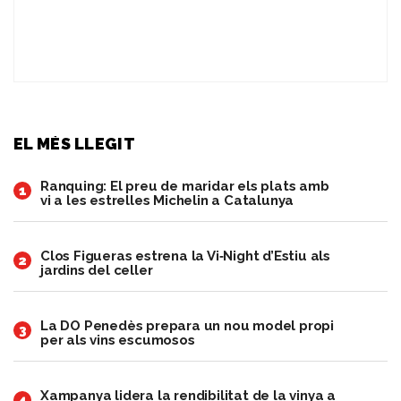
EL MÉS LLEGIT
Ranquing: El preu de maridar els plats amb
1
vi a les estrelles Michelin a Catalunya
Clos Figueras estrena la Vi‑Night d’Estiu als
2
jardins del celler
​La DO Penedès prepara un nou model propi
3
per als vins escumosos
Xampanya lidera la rendibilitat de la vinya a
4