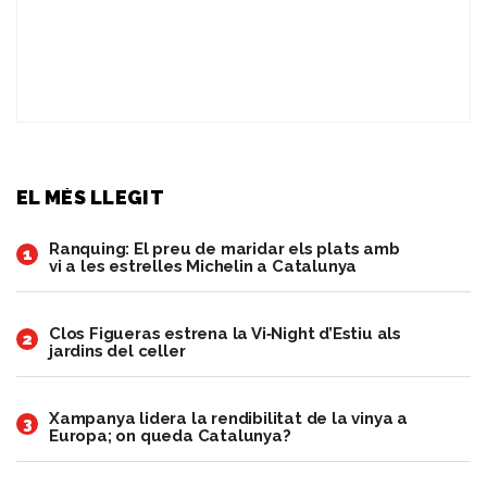
EL MÉS LLEGIT
Ranquing: El preu de maridar els plats amb
1
vi a les estrelles Michelin a Catalunya
Clos Figueras estrena la Vi‑Night d’Estiu als
2
jardins del celler
Xampanya lidera la rendibilitat de la vinya a
3
Europa; on queda Catalunya?