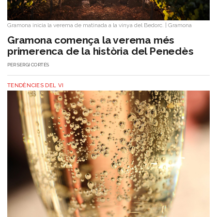
Gramona inicia la verema de matinada a la vinya del Bedorc.
|
Gramona
Gramona comença la verema més
primerenca de la història del Penedès
PER
SERGI CORTÉS
TENDÈNCIES DEL VI