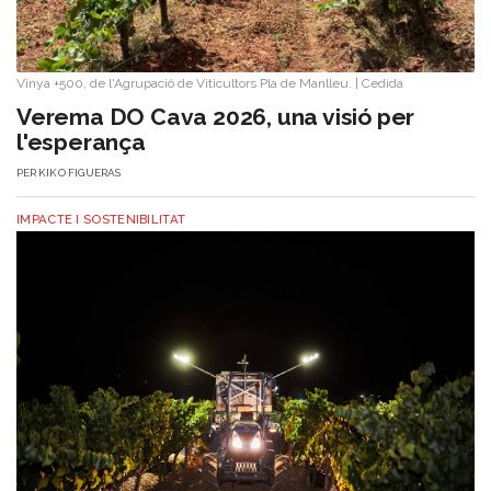
Vinya +500, de l'Agrupació de Viticultors Pla de Manlleu.
|
Cedida
Verema DO Cava 2026, una visió per
l'esperança
PER
KIKO FIGUERAS
IMPACTE I SOSTENIBILITAT