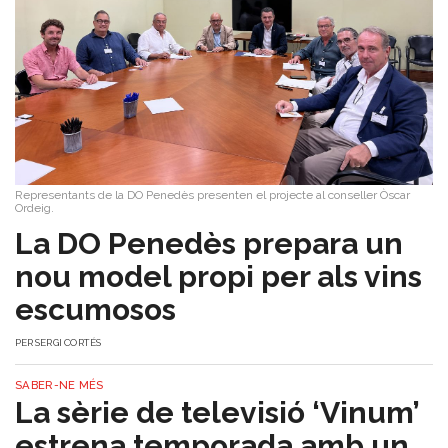
Representants de la DO Penedès presenten el projecte al conseller Òscar
Ordeig.
​La DO Penedès prepara un
nou model propi per als vins
escumosos
PER
SERGI CORTÉS
SABER-NE MÉS
La sèrie de televisió ‘Vinum’
estrena temporada amb un