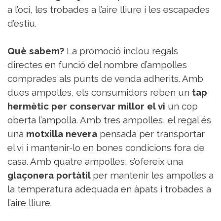
a l’oci, les trobades a l’aire lliure i les escapades
d’estiu.
Què sabem?
La promoció inclou regals
directes en funció del nombre d’ampolles
comprades als punts de venda adherits. Amb
dues ampolles, els consumidors reben un
tap
hermètic per conservar millor el vi
un cop
oberta l’ampolla. Amb tres ampolles, el regal és
una
motxilla nevera
pensada per transportar
el vi i mantenir-lo en bones condicions fora de
casa. Amb quatre ampolles, s’ofereix una
glaçonera portàtil
per mantenir les ampolles a
la temperatura adequada en àpats i trobades a
l’aire lliure.