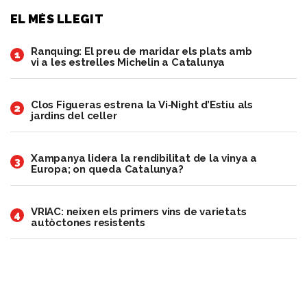
EL MÉS LLEGIT
Ranquing: El preu de maridar els plats amb
1
vi a les estrelles Michelin a Catalunya
Clos Figueras estrena la Vi‑Night d’Estiu als
2
jardins del celler
Xampanya lidera la rendibilitat de la vinya a
3
Europa; on queda Catalunya?
VRIAC: neixen els primers vins de varietats
4
autòctones resistents