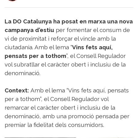
del
Vi
Turisme
La DO Catalunya ha posat en marxa una nova
i
campanya d’estiu
per fomentar el consum de
Vi
vi de proximitat i reforçar el vincle amb la
Saber-
ciutadania. Amb el lema “
Vins fets aquí,
ne
més
pensats per a tothom
”, el Consell Regulador
Vins
vol subratllar el caràcter obert i inclusiu de la
i
denominació.
Cellers
Receptes
de
Context:
Amb el lema “Vins fets aquí, pensats
cuina
per a tothom”, el Consell Regulador vol
Vídeos
remarcar el caràcter obert i inclusiu de la
Gastronomia
denominació, amb una promoció pensada per
Opinió
premiar la fidelitat dels consumidors.
Espai
Nutrició