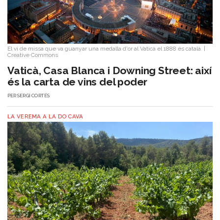
El vi de missa que va guanyar una medalla d'or al Vaticà el 1888 és català.
|
Creative Commons
Vaticà, Casa Blanca i Downing Street: així
és la carta de vins del poder
PER
SERGI CORTÉS
LA VEREMA A LA DO CAVA