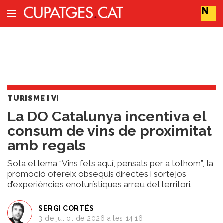
Subscriu-t'hi
Cerca
TURISME I VI
Portada
La DO Catalunya incentiva el
Vins
consum de vins de proximitat
Naturals
Actualitat
amb regals
Líders
del
Sota el lema “Vins fets aquí, pensats per a tothom”, la
canvi
promoció ofereix obsequis directes i sortejos
d’experiències enoturístiques arreu del territori.
Impacte
i
Sostenibilitat
SERGI CORTÉS
3 de juliol de 2026 a les 14:16
Tendències