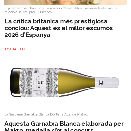
El jurat també li ha atorgat la menció “Great Value”, reservada als millors
relació qualitat-preu.
|
Pixabay
La crítica británica més prestigiosa
conclou: Aquest és el millor escumós
2026 d’Espanya
ACTUALITAT
La Sastrería Garnatxa Blanca DO Terra Alta, de Makro.
Aquesta Garnatxa Blanca elaborada per
Makro, medalla d’or al concurs