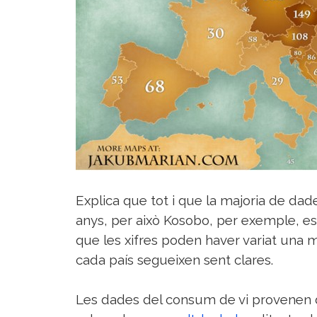
Sorteigs
Explica que tot i que la majoria de dad
anys, per això Kosobo, per exemple, es
que les xifres poden haver variat una m
cada país segueixen sent clares.
Les dades del consum de vi provenen d