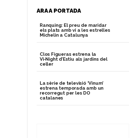
ARA A PORTADA
Ranquing: El preu de maridar
els plats amb vi a les estrelles
Michelin a Catalunya
Clos Figueras estrena la
Vi‑Night d’Estiu als jardins del
celler
La sèrie de televisió ‘Vinum’
estrena temporada amb un
recorregut per les DO
catalanes