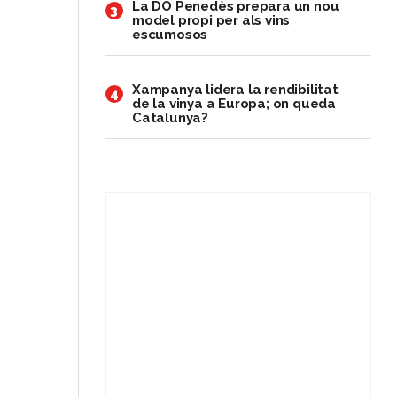
​La DO Penedès prepara un nou
3
model propi per als vins
escumosos
Xampanya lidera la rendibilitat
4
de la vinya a Europa; on queda
Catalunya?