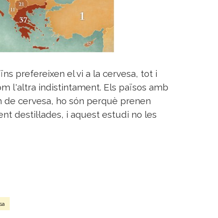
s prefereixen el vi a la cervesa, tot i
 l'altra indistintament. Els països amb
m de cervesa, ho són perquè prenen
 destil·lades, i aquest estudi no les
sa