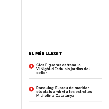
EL MÉS LLEGIT
Clos Figueras estrena la
1
Vi‑Night d’Estiu als jardins del
celler
Ranquing: El preu de maridar
2
els plats amb vi a les estrelles
Michelin a Catalunya