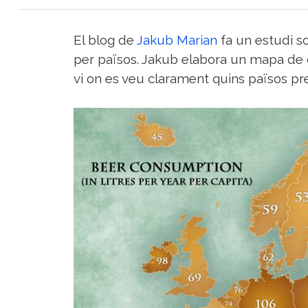
del
Vi
El blog de
Jakub Marian
fa un estudi s
Turisme
per països. Jakub elabora un mapa de
i
Vi
vi on es veu clarament quins països p
Saber-
ne
més
Vins
i
Cellers
Receptes
de
cuina
Vídeos
Gastronomia
Opinió
Espai
Nutrició