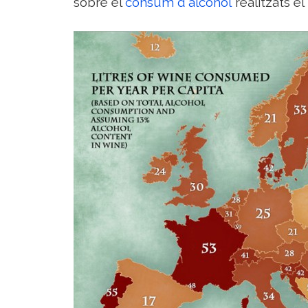
sobre el
consum d'alcohol
realitzats el 