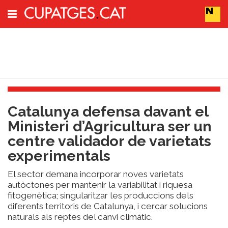
Subscriu-t'hi
Cerca
Portada
Catalunya defensa davant el
Vins
Ministeri d’Agricultura ser un
Naturals
centre validador de varietats
Actualitat
experimentals
Líders
del
El sector demana incorporar noves varietats
canvi
autòctones per mantenir la variabilitat i riquesa
Impacte
fitogenètica; singularitzar les produccions dels
i
diferents territoris de Catalunya, i cercar solucions
Sostenibilitat
naturals als reptes del canvi climàtic.
Tendències