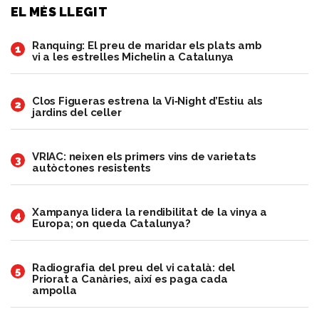
EL MÉS LLEGIT
Ranquing: El preu de maridar els plats amb
1
vi a les estrelles Michelin a Catalunya
Clos Figueras estrena la Vi‑Night d’Estiu als
2
jardins del celler
VRIAC: neixen els primers vins de varietats
3
autòctones resistents
Xampanya lidera la rendibilitat de la vinya a
4
Europa; on queda Catalunya?
Radiografia del preu del vi català: del
5
Priorat a Canàries, així es paga cada
ampolla