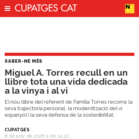
Subscriu-t'hi
Cerca
SABER-NE MÉS
Portada
Miguel A. Torres recull en un
Vins
llibre tota una vida dedicada
Naturals
Actualitat
a la vinya i al vi
Líders
del
El nou llibre del referent de Família Torres recorre la
canvi
seva trajectòria personal, la modernització del vi
espanyol i la seva defensa de la sostenibilitat.
Impacte
i
Sostenibilitat
CUPATGES
8 de juny de 2026 a les 14:32
Tendències