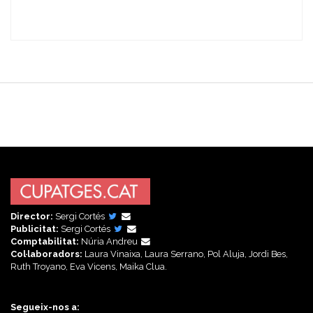
Director:
Sergi Cortés
Publicitat:
Sergi Cortés
Comptabilitat:
Núria Andreu
Col·laboradors:
Laura Vinaixa, Laura Serrano, Pol Aluja, Jordi Bes,
Ruth Troyano, Eva Vicens, Maika Clua.
Segueix-nos a: