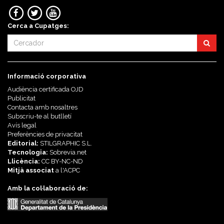
Cerca a Cupatges:
Informació corporativa
Audiència certificada OJD
Publicitat
Contacta amb nosaltres
Subscriu-te al butlletí
Avís legal
Preferències de privacitat
Editorial:
STILGRAPHIC S.L.
Tecnologia:
Sobrevia.net
Llicència:
CC BY-NC-ND
Mitjà associat
a l'
ACPC
Amb la col·laboració de: