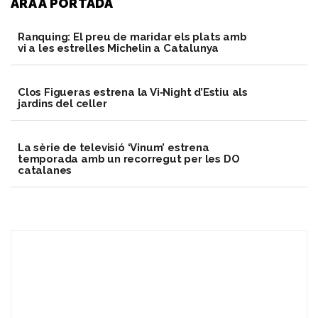
ARA A PORTADA
Ranquing: El preu de maridar els plats amb
vi a les estrelles Michelin a Catalunya
Clos Figueras estrena la Vi‑Night d’Estiu als
jardins del celler
La sèrie de televisió ‘Vinum’ estrena
temporada amb un recorregut per les DO
catalanes