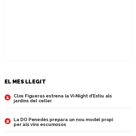
EL MÉS LLEGIT
Clos Figueras estrena la Vi‑Night d’Estiu als
1
jardins del celler
​La DO Penedès prepara un nou model propi
2
per als vins escumosos