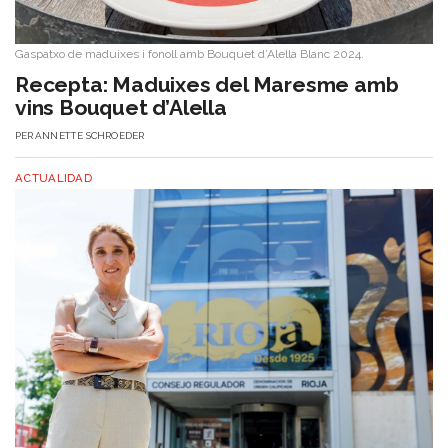
Gaspatxo de maduixes i fonoll amb Bouquet d’Alella Blanc 2024.
​Recepta: Maduixes del Maresme amb
vins Bouquet d’Alella
PER
ANNETTE SCHROEDER
ACTUALIDAD