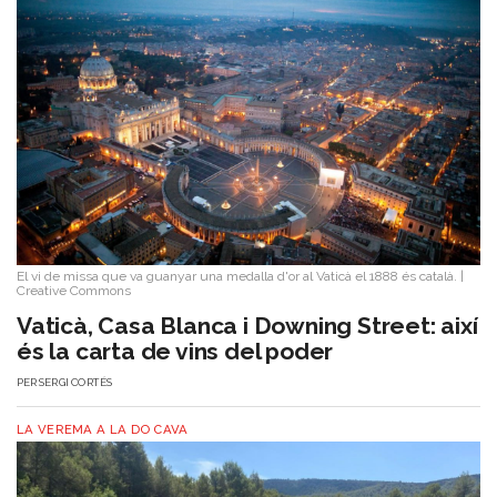
El vi de missa que va guanyar una medalla d'or al Vaticà el 1888 és català.
|
Creative Commons
Vaticà, Casa Blanca i Downing Street: així
és la carta de vins del poder
PER
SERGI CORTÉS
LA VEREMA A LA DO CAVA