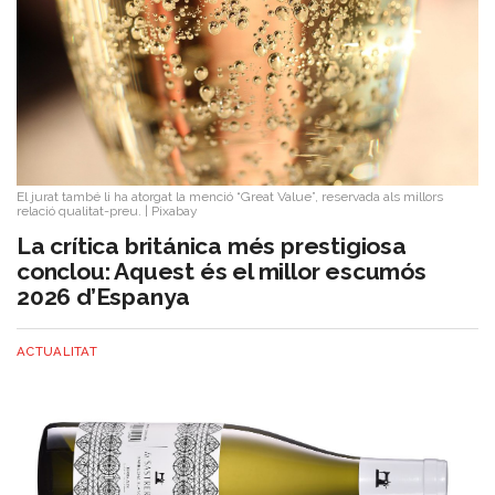
El jurat també li ha atorgat la menció “Great Value”, reservada als millors
relació qualitat-preu.
|
Pixabay
La crítica británica més prestigiosa
conclou: Aquest és el millor escumós
2026 d’Espanya
ACTUALITAT