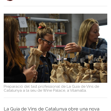
del
Vi
Turisme
i
Vi
Saber-
ne
més
Vins
i
Cellers
Receptes
de
cuina
Vídeos
Preparació del tast professional de La Guia de Vins de
Gastronomia
Catalunya a la seu de Wine Palace, a Vilamalla.
Opinió
Espai
Nutrició
La Guia de Vins de Catalunya obre una nova