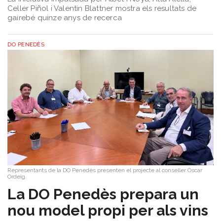
Celler Piñol i Valentin Blattner mostra els resultats de
gairebé quinze anys de recerca
DO PENEDÈS
Representants de la DO Penedès presenten el projecte al conseller Òscar
Ordeig.
​La DO Penedès prepara un
nou model propi per als vins