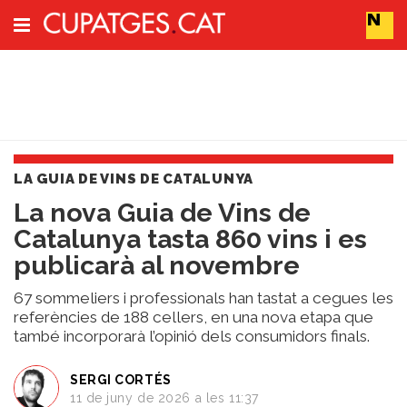
Subscriu-t'hi
Cerca
LA GUIA DE VINS DE CATALUNYA
Portada
La nova Guia de Vins de
Vins
Catalunya tasta 860 vins i es
Naturals
Actualitat
publicarà al novembre
Líders
del
67 sommeliers i professionals han tastat a cegues les
canvi
referències de 188 cellers, en una nova etapa que
també incorporarà l’opinió dels consumidors finals.
Impacte
i
Sostenibilitat
SERGI CORTÉS
11 de juny de 2026 a les 11:37
Tendències