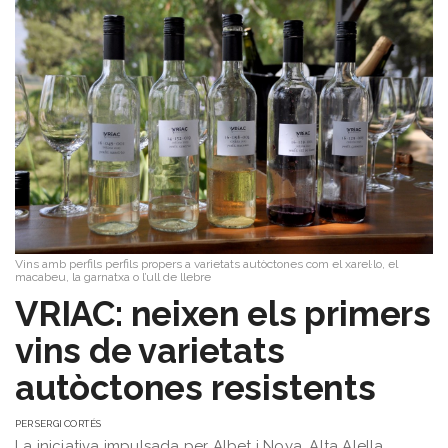
Vins amb perfils perfils propers a varietats autòctones com el xarel·lo, el
macabeu, la garnatxa o l’ull de llebre
VRIAC: neixen els primers
vins de varietats
autòctones resistents
PER
SERGI CORTÉS
La iniciativa impulsada per Albet i Noya, Alta Alella,