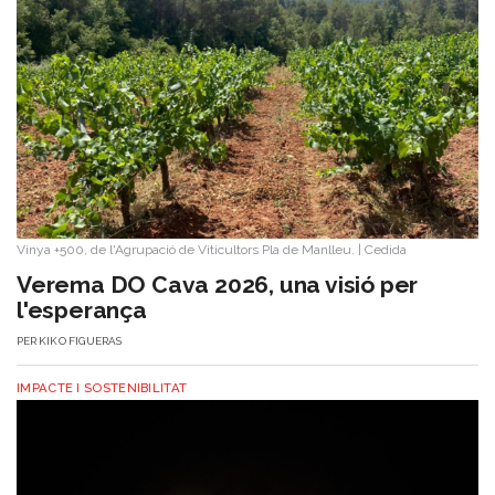
Vinya +500, de l'Agrupació de Viticultors Pla de Manlleu.
|
Cedida
Verema DO Cava 2026, una visió per
l'esperança
PER
KIKO FIGUERAS
IMPACTE I SOSTENIBILITAT