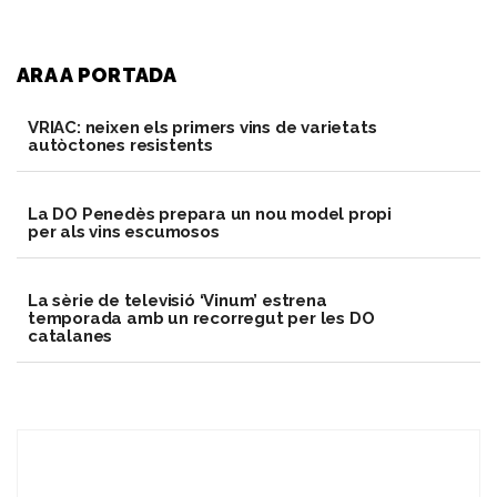
ARA A PORTADA
VRIAC: neixen els primers vins de varietats
autòctones resistents
​La DO Penedès prepara un nou model propi
per als vins escumosos
La sèrie de televisió ‘Vinum’ estrena
temporada amb un recorregut per les DO
catalanes