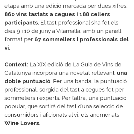
Sorteigs
etapa amb una edició marcada per dues xifres:
860 vins tastats a cegues i 188 cellers
participants
. El tast professional s’ha fet els
dies 9 i 10 de juny a Vilamalla, amb un panell
format per
67 sommeliers i professionals del
vi
.
Context:
La XIX edició de La Guia de Vins de
Catalunya incorpora una novetat rellevant:
una
doble puntuació
. Per una banda, la puntuació
professional, sorgida del tast a cegues fet per
sommeliers i experts. Per l’altra, una puntuació
popular, que sortirà del tast d’una selecció de
consumidors i aficionats al vi, els anomenats
Wine Lovers
.