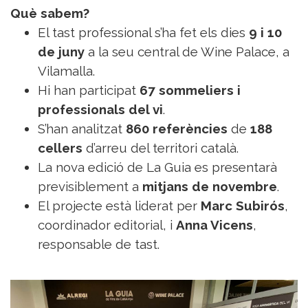
Què sabem?
El tast professional s’ha fet els dies
9 i 10
de juny
a la seu central de Wine Palace, a
Vilamalla.
Hi han participat
67 sommeliers i
professionals del vi
.
S’han analitzat
860 referències
de
188
cellers
d’arreu del territori català.
La nova edició de La Guia es presentarà
previsiblement a
mitjans de novembre
.
El projecte està liderat per
Marc Subirós
,
coordinador editorial, i
Anna Vicens
,
responsable de tast.