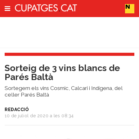
Subscriu-t'hi
Cerca
Portada
Sorteig de 3 vins blancs de
Vins
Parés Baltà
Naturals
Actualitat
Sortegem els vins Cosmic, Calcari i Indígena, del
Líders
celler Parés Baltà
del
canvi
REDACCIÓ
Impacte
10 de juliol de 2020 a les 08:34
i
Sostenibilitat
Tendències