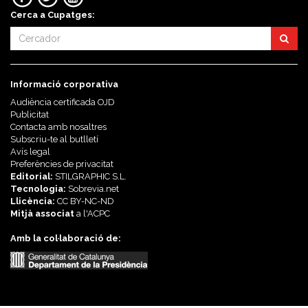
Cerca a Cupatges:
Informació corporativa
Audiència certificada OJD
Publicitat
Contacta amb nosaltres
Subscriu-te al butlletí
Avís legal
Preferències de privacitat
Editorial:
STILGRAPHIC S.L.
Tecnologia:
Sobrevia.net
Llicència:
CC BY-NC-ND
Mitjà associat
a l'
ACPC
Amb la col·laboració de: