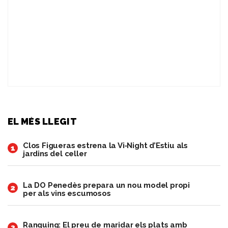
EL MÉS LLEGIT
Clos Figueras estrena la Vi‑Night d’Estiu als
1
jardins del celler
​La DO Penedès prepara un nou model propi
2
per als vins escumosos
Ranquing: El preu de maridar els plats amb
3