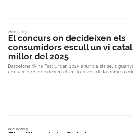
Sorteigs
28/11/2025
El concurs on decideixen els
consumidors escull un vi cata
millor del 2025
Barcelona Wine Test Urban 2025 anuncia els seus guanya
consumidors decideixen els millors vins de la primera ed
08/10/2025