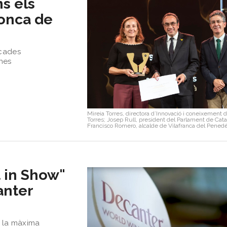
ns els
Conca de
ècades
anes
Mireia Torres, directora d’Innovació i coneixement 
Torres; Josep Rull, president del Parlament de Cata
Francisco Romero, alcalde de Vilafranca del Pened
t in Show"
anter
t la màxima