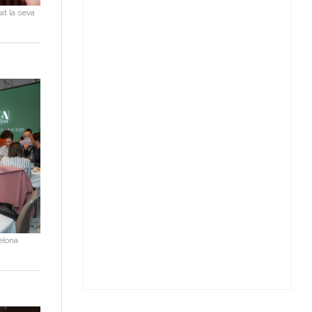
at la seva
elona