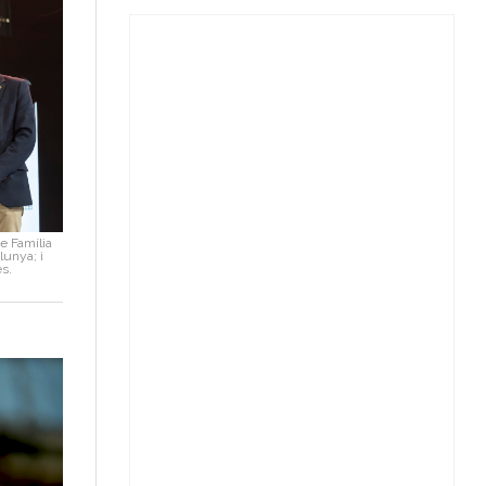
de Família
lunya; i
ès.