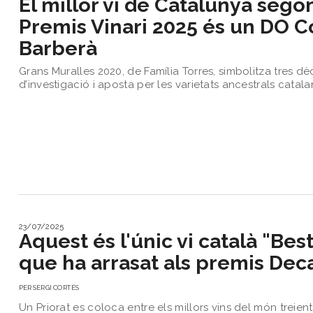
El millor vi de Catalunya sego
Premis Vinari 2025 és un DO 
Barberà
​Grans Muralles 2020, de Família Torres, simbolitza tres d
d’investigació i aposta per les varietats ancestrals catal
23/07/2025
Aquest és l'únic vi català "Bes
que ha arrasat als premis Dec
PER
SERGI CORTÉS
Un Priorat es coloca entre els millors vins del món treien