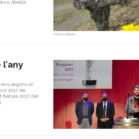
Marco Abella
Marco Abella
 l'any
 vins segons el
tori 2017 de
ut Nature 2017 del
y