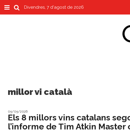
Divendres, 7 d'agost de 2026
Subscriu-t'hi
Cerca
Portada
Vins
Naturals
Actualitat
Líders
millor vi català
del
canvi
Impacte
05/05/2026
i
​Els 8 millors vins catalans se
Sostenibilitat
l’informe de Tim Atkin Master
Tendències