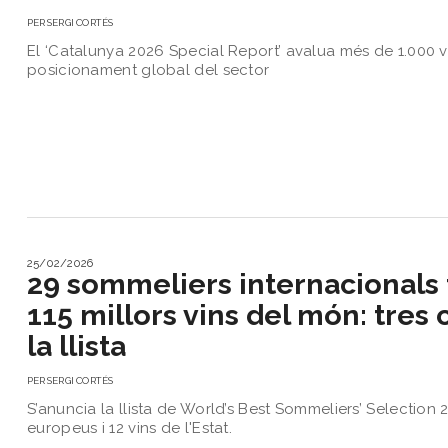
del
PER
SERGI CORTÉS
Vi
El ‘Catalunya 2026 Special Report’ avalua més de 1.000 vi
Turisme
posicionament global del sector
i
Vi
Saber-
ne
més
Vins
i
Cellers
25/02/2026
Receptes
29 sommeliers internacionals 
de
115 millors vins del món: tres 
cuina
Vídeos
la llista
Gastronomia
Opinió
PER
SERGI CORTÉS
Espai
S’anuncia la llista de World’s Best Sommeliers’ Selection
europeus i 12 vins de l'Estat.
Nutrició