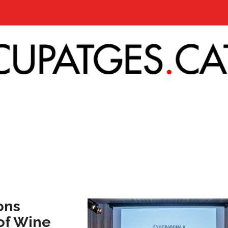
gons
 of Wine