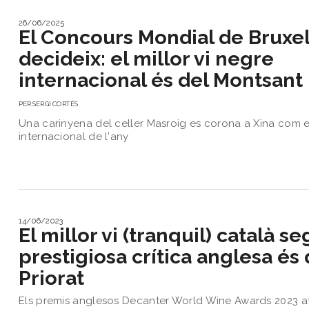
26/06/2025
El Concours Mondial de Bruxel
decideix: el millor vi negre
internacional és del Montsant
PER
SERGI CORTÉS
Una carinyena del celler Masroig es corona a Xina com el
internacional de l'any
14/06/2023
El millor vi (tranquil) català s
prestigiosa crítica anglesa és 
Priorat
Els premis anglesos Decanter World Wine Awards 2023 a