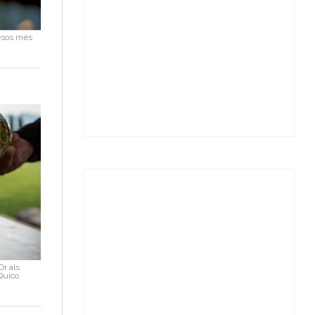
lesos més
Or als
Quico