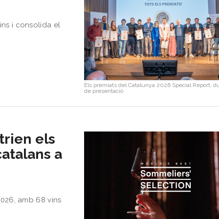
ns i consolida el
Els premiats del Catalunya 2026 Special Report, du
de presentació
trien els
catalans a
 2026, amb 68 vins