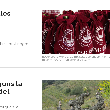
les
 millor vi negre
El Concours Mondial de Bruxelles corona un Monts
millor vi negre internacional de l'any.
egons la
del
torguen la