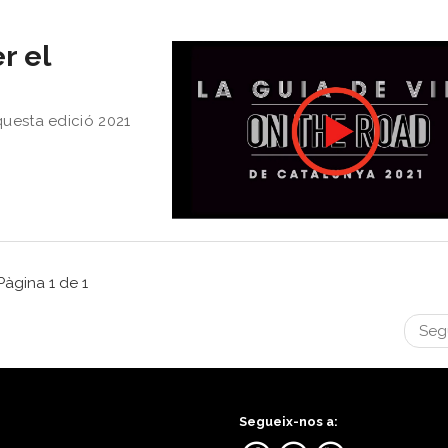
r el
questa edició 2021
Pàgina 1 de 1
Seg
Segueix-nos a: