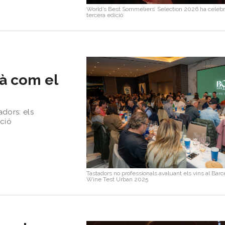
World’s Best Sommeliers’ Selection 2026 ha celebr
tercera edició
là com el
dors: els
ició
Tastadors no professionals avaluant els vins al Barc
Wine Test Urban 2025