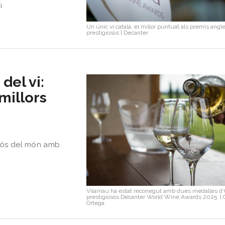
i
Un únic vi català, el millor puntuat als premis ang
prestigiosos
|
Decanter
del vi:
millors
giós del món amb
Vilarnau ha estat reconegut amb dues medalles d’
prestigiosos Decanter World Wine Awards 2025.
|
Ortega