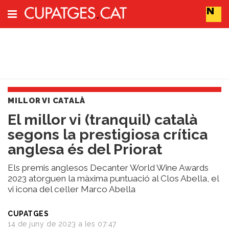
Subscriu-t'hi
Cerca
MILLOR VI CATALÀ
Portada
El millor vi (tranquil) català
Vins
segons la prestigiosa crítica
Naturals
Actualitat
anglesa és del Priorat
Líders
del
Els premis anglesos Decanter World Wine Awards
canvi
2023 atorguen la màxima puntuació al Clos Abella, el
vi icona del celler Marco Abella
Impacte
i
Sostenibilitat
CUPATGES
14 de juny de 2023 a les 07:47
Tendències