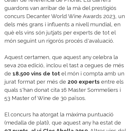
Sorteigs
guardons van arribar de la mà del prestigiós
concurs Decanter World Wine Awards 2023, un
dels més grans i influents a nivell mundial, en
què els vins són jutjats per experts de tot el
món seguint un rigorós procés d'avaluació.
Aquest certamen, que aquest any celebra la
seva 20a edició, inclou el tast a cegues de més
de
18.500 vins de tot
el món i compta amb un
jurat format per més de
200 experts
entre els
quals s'han donat cita 16 Master Sommeliers i
53 Master of Wine de 30 països.
El concurs ha atorgat la màxima puntuació
(medalla de platí), que aquest any ha estat de
97 punts, al vi Clos Abella 2019
. Altres vins del