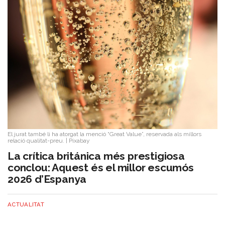
El jurat també li ha atorgat la menció “Great Value”, reservada als millors
relació qualitat-preu.
|
Pixabay
La crítica británica més prestigiosa
conclou: Aquest és el millor escumós
2026 d’Espanya
ACTUALITAT