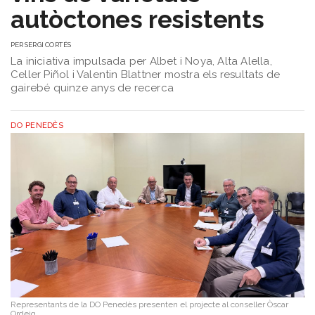
autòctones resistents
PER
SERGI CORTÉS
La iniciativa impulsada per Albet i Noya, Alta Alella,
Celler Piñol i Valentin Blattner mostra els resultats de
gairebé quinze anys de recerca
DO PENEDÈS
Representants de la DO Penedès presenten el projecte al conseller Òscar
Ordeig.