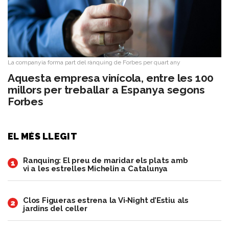
La companyia forma part del rànquing de Forbes per quart any
Aquesta empresa vinícola, entre les 100
millors per treballar a Espanya segons
Forbes
EL MÉS LLEGIT
Ranquing: El preu de maridar els plats amb
1
vi a les estrelles Michelin a Catalunya
Clos Figueras estrena la Vi‑Night d’Estiu als
2
jardins del celler