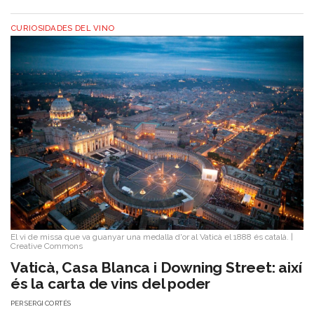
CURIOSIDADES DEL VINO
El vi de missa que va guanyar una medalla d'or al Vaticà el 1888 és català.
|
Creative Commons
Vaticà, Casa Blanca i Downing Street: així
és la carta de vins del poder
PER
SERGI CORTÉS