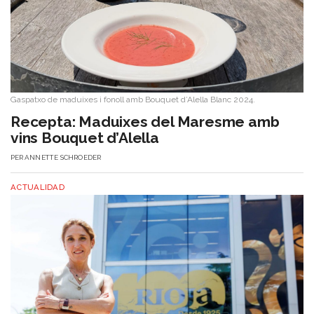
Gaspatxo de maduixes i fonoll amb Bouquet d’Alella Blanc 2024.
​Recepta: Maduixes del Maresme amb
vins Bouquet d’Alella
PER
ANNETTE SCHROEDER
ACTUALIDAD