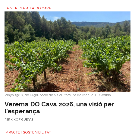
LA VEREMA A LA DO CAVA
Vinya +500, de l'Agrupació de Viticultors Pla de Manlleu.
|
Cedida
Verema DO Cava 2026, una visió per
l'esperança
PER
KIKO FIGUERAS
IMPACTE I SOSTENIBILITAT