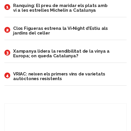
Ranquing: El preu de maridar els plats amb
1
vi a les estrelles Michelin a Catalunya
Clos Figueras estrena la Vi‑Night d’Estiu als
2
jardins del celler
Xampanya lidera la rendibilitat de la vinya a
3
Europa; on queda Catalunya?
VRIAC: neixen els primers vins de varietats
4
autòctones resistents