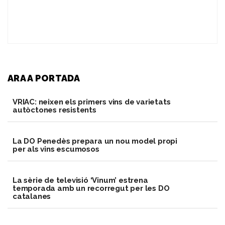
ARA A PORTADA
VRIAC: neixen els primers vins de varietats
autòctones resistents
​La DO Penedès prepara un nou model propi
per als vins escumosos
La sèrie de televisió ‘Vinum’ estrena
temporada amb un recorregut per les DO
catalanes