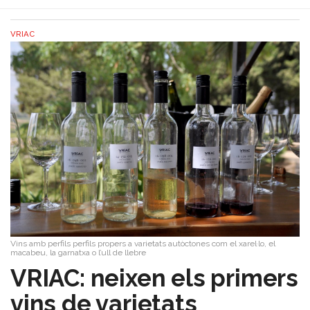
VRIAC
Vins amb perfils perfils propers a varietats autòctones com el xarel·lo, el
macabeu, la garnatxa o l’ull de llebre
VRIAC: neixen els primers
vins de varietats