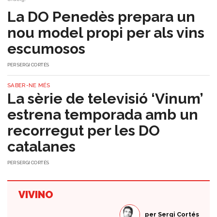
​La DO Penedès prepara un
nou model propi per als vins
escumosos
PER
SERGI CORTÉS
SABER-NE MÉS
La sèrie de televisió ‘Vinum’
estrena temporada amb un
recorregut per les DO
catalanes
PER
SERGI CORTÉS
VIVINO
per
Sergi Cortés