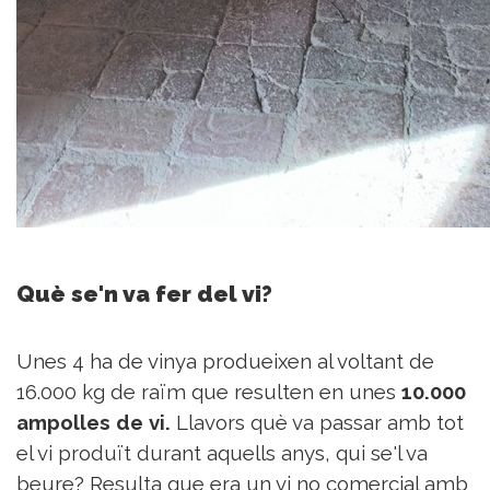
Què se'n va fer del vi?
Unes 4 ha de vinya produeixen al voltant de
16.000 kg de raïm que resulten en unes
10.000
ampolles de vi.
Llavors què va passar amb tot
el vi produït durant aquells anys, qui se'l va
beure? Resulta que era un vi no comercial amb