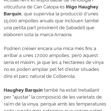
viticultura de Can Calopa és
Iñigo Haughey
Barquín
, que supervisa la producció d'unes
15.000 ampolles anuals que inclouen també
una petita part provinent de Sabadell que
elaboren sota la marca Arraona.
Podrien créixer encara una mica més fins a
arribar a unes 17.000 ampolles, però aquest
seria el màxim, ja que les 4 hectàrees de vinya
no es poden ampliar pel fet d'estar situades
dins el parc natural de Collserola.
Haughey Barquín
també ha estat treballant
per "ajustar" la composició de les varietats de
raïm de la vinya, perquè amb les temperatures
cada vegada més extremes que estem patint