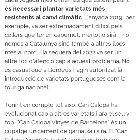
és necessari plantar varietats més
resistents al canvi climàtic
. L'anyada 2019, per
exemple, va ser extremadament difícil pels
cellers que tenen cabernet, merlot o sirà, i no
només a Catalunya sinó també a altres llocs
més al nord. I la sequera del 2022 va ser un
altre toc d'atenció cap a aquest problema. No
és casual que a Bordeus hagin autoritzat la
introducció de varietats portugueses com la
touriga nacional.
Tenint en compte tot això, Can Calopa ha
evolucionat cap a altres varietats i ara el seu vi
top, "Can Calopa Vinyes de Barcelona" és un
cupatge únicament de garnatxa i sirà. El "Can
Calopa Negre Natural" també es troba en