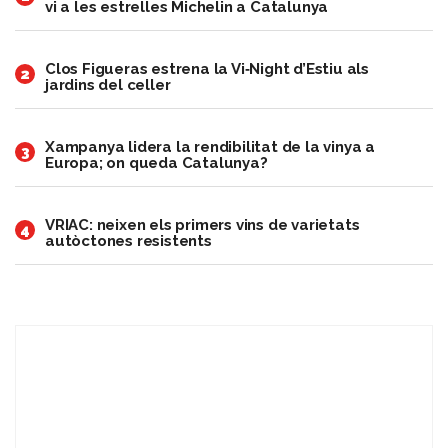
vi a les estrelles Michelin a Catalunya
Clos Figueras estrena la Vi‑Night d’Estiu als
2
jardins del celler
Xampanya lidera la rendibilitat de la vinya a
3
Europa; on queda Catalunya?
VRIAC: neixen els primers vins de varietats
4
autòctones resistents