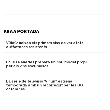
ARA A PORTADA
VRIAC: neixen els primers vins de varietats
autòctones resistents
​La DO Penedès prepara un nou model propi
per als vins escumosos
La sèrie de televisió ‘Vinum’ estrena
temporada amb un recorregut per les DO
catalanes