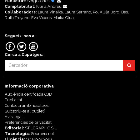
Publicitat:
Sergi Cortés
Comptabilitat:
Núria Andreu
Col·laboradors:
Laura Vinaixa, Laura Serrano, Pol Aluja, Jordi Bes,
Ruth Troyano, Eva Vicens, Maika Clua.
Segueix-nos a:
Cerca a Cupatges:
Informació corporativa
Audiència certificada OJD
Publicitat
Contacta amb nosaltres
Subscriu-te al butlletí
Avís legal
Preferències de privacitat
Editorial:
STILGRAPHIC S.L.
Tecnologia:
Sobrevia.net
Llicència:
CC BY-NC-ND