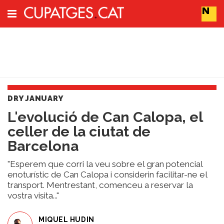
Subscriu-t'hi
Cerca
DRY JANUARY
Portada
L'evolució de Can Calopa, el
Vins
celler de la ciutat de
Naturals
Actualitat
Barcelona
Líders
del
"Esperem que corri la veu sobre el gran potencial
canvi
enoturístic de Can Calopa i considerin facilitar-ne el
transport. Mentrestant, comenceu a reservar la
Impacte
vostra visita..."
i
Sostenibilitat
Tendències
MIQUEL HUDIN