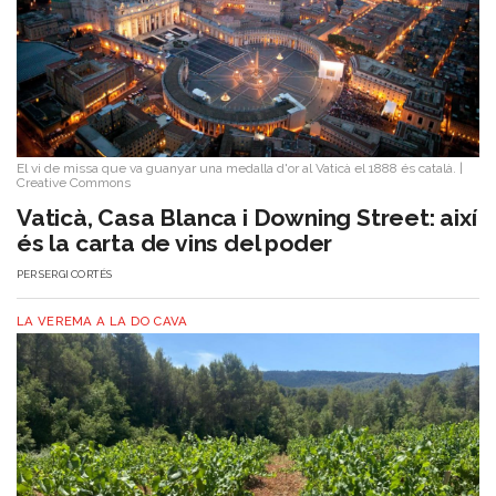
El vi de missa que va guanyar una medalla d'or al Vaticà el 1888 és català.
|
Creative Commons
Vaticà, Casa Blanca i Downing Street: així
és la carta de vins del poder
PER
SERGI CORTÉS
LA VEREMA A LA DO CAVA