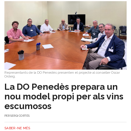
Representants de la DO Penedès presenten el projecte al conseller Òscar
Ordeig.
​La DO Penedès prepara un
nou model propi per als vins
escumosos
PER
SERGI CORTÉS
SABER-NE MÉS