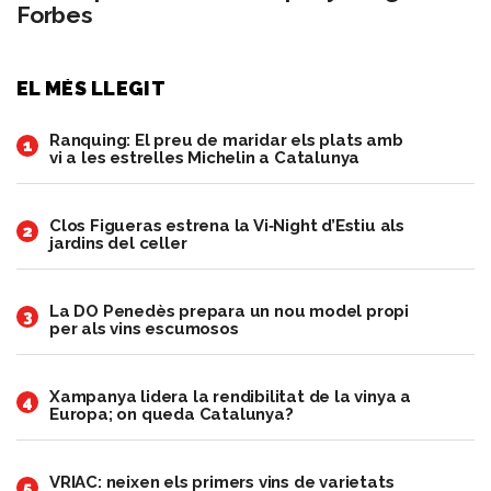
Forbes
EL MÉS LLEGIT
Ranquing: El preu de maridar els plats amb
1
vi a les estrelles Michelin a Catalunya
Clos Figueras estrena la Vi‑Night d’Estiu als
2
jardins del celler
​La DO Penedès prepara un nou model propi
3
per als vins escumosos
Xampanya lidera la rendibilitat de la vinya a
4
Europa; on queda Catalunya?
VRIAC: neixen els primers vins de varietats
5