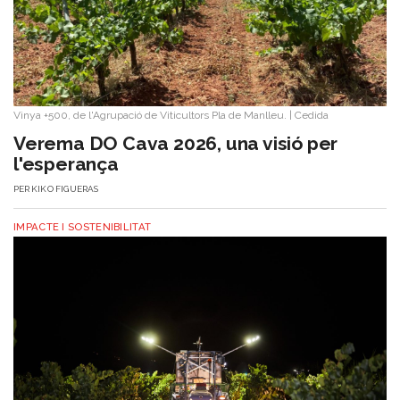
Vinya +500, de l'Agrupació de Viticultors Pla de Manlleu.
|
Cedida
Verema DO Cava 2026, una visió per
l'esperança
PER
KIKO FIGUERAS
IMPACTE I SOSTENIBILITAT