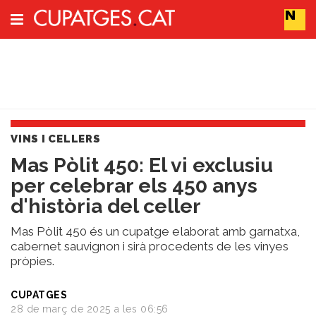
Subscriu-t'hi
Cerca
VINS I CELLERS
Portada
Mas Pòlit 450: El vi exclusiu
Vins
per celebrar els 450 anys
Naturals
Actualitat
d'història del celler
Líders
del
Mas Pòlit 450 és un cupatge elaborat amb garnatxa,
canvi
cabernet sauvignon i sirà procedents de les vinyes
pròpies.
Impacte
i
Sostenibilitat
CUPATGES
28 de març de 2025 a les 06:56
Tendències