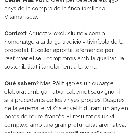
Sorteigs
anys de la compra de la finca familiar a
Vilamaniscle.
Context
: Aquest vi exclusiu neix com a
homenatge a la llarga tradició vitivinícola de la
propietat. El celler aprofita l’efemèride per
reafirmar el seu compromís amb la qualitat, la
sostenibilitat i l’arrelament a la terra.
Què sabem?
Mas Pòlit 450 és un cupatge
elaborat amb garnatxa, cabernet sauvignon i
sirà procedents de les vinyes pròpies. Després
de la verema, el vi s’ha envellit durant un any en
botes de roure francès. El resultat és un vi
complex, amb una gran profunditat aromàtica,
estructura elegant i un perfil que reflecteix