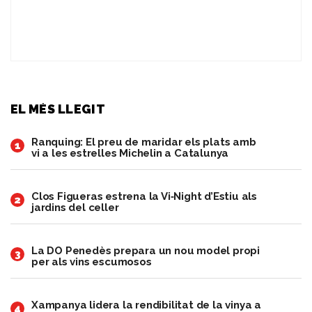
EL MÉS LLEGIT
Ranquing: El preu de maridar els plats amb
1
vi a les estrelles Michelin a Catalunya
Clos Figueras estrena la Vi‑Night d’Estiu als
2
jardins del celler
​La DO Penedès prepara un nou model propi
3
per als vins escumosos
Xampanya lidera la rendibilitat de la vinya a
4