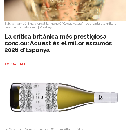
El jurat també li ha atorgat la menció “Great Value”, reservada als millors
relació qualitat-preu.
|
Pixabay
La crítica británica més prestigiosa
conclou: Aquest és el millor escumós
2026 d’Espanya
ACTUALITAT
La Sastrería Garnatxa Blanca DO Terra Alta, de Makro.