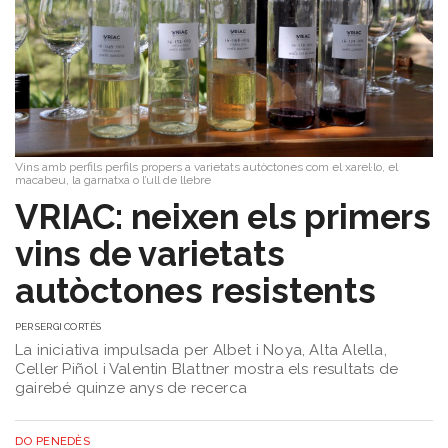
Vins amb perfils perfils propers a varietats autòctones com el xarel·lo, el
macabeu, la garnatxa o l’ull de llebre
VRIAC: neixen els primers
vins de varietats
autòctones resistents
PER
SERGI CORTÉS
La iniciativa impulsada per Albet i Noya, Alta Alella,
Celler Piñol i Valentin Blattner mostra els resultats de
gairebé quinze anys de recerca
DO PENEDÈS