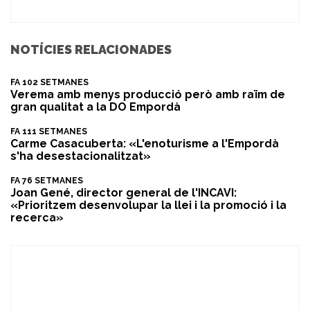
NOTÍCIES RELACIONADES
FA 102 SETMANES
Verema amb menys producció però amb raïm de
gran qualitat a la DO Empordà
FA 111 SETMANES
Carme Casacuberta: «L'enoturisme a l'Empordà
s'ha desestacionalitzat»
FA 76 SETMANES
Joan Gené, director general de l'INCAVI:
«Prioritzem desenvolupar la llei i la promoció i la
recerca»