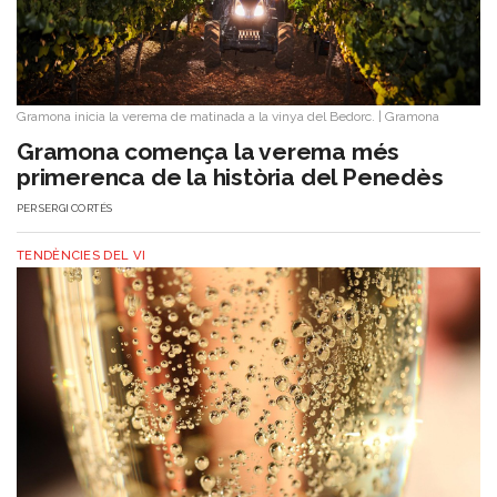
Gramona inicia la verema de matinada a la vinya del Bedorc.
|
Gramona
Gramona comença la verema més
primerenca de la història del Penedès
PER
SERGI CORTÉS
TENDÈNCIES DEL VI