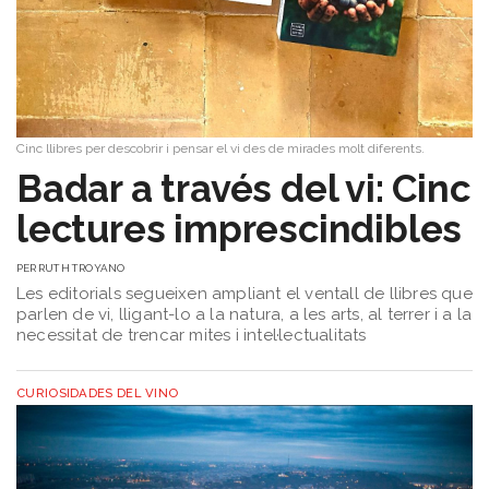
Cinc llibres per descobrir i pensar el vi des de mirades molt diferents.
Badar a través del vi: Cinc
lectures imprescindibles
PER
RUTH TROYANO
Les editorials segueixen ampliant el ventall de llibres que
parlen de vi, lligant-lo a la natura, a les arts, al terrer i a la
necessitat de trencar mites i intel·lectualitats
CURIOSIDADES DEL VINO