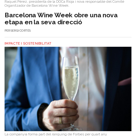
Raquel Pérez, presidenta de la DOCa Rioja i nova responsable del Comitè
Organitzador de Barcelona Wine Week.
Barcelona Wine Week obre una nova
etapa en la seva direcció
PER
SERGI CORTÉS
IMPACTE I SOSTENIBILITAT
La companyia forma part del rànquing de Forbes per quart any