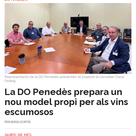
Representants de la DO Penedès presenten el projecte al conseller Òscar
Ordeig.
​La DO Penedès prepara un
nou model propi per als vins
escumosos
PER
SERGI CORTÉS
SABER-NE MÉS