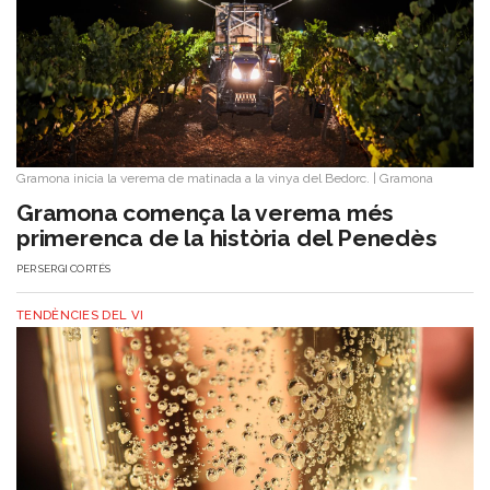
Gramona inicia la verema de matinada a la vinya del Bedorc.
|
Gramona
Gramona comença la verema més
primerenca de la història del Penedès
PER
SERGI CORTÉS
TENDÈNCIES DEL VI