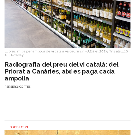
El preu mitjà per ampolla de vi català va caure un -8,2% el 2025, fins als 4,10
€.
|
Pixabay
Radiografia del preu del vi català: del
Priorat a Canàries, així es paga cada
ampolla
PER
SERGI CORTÉS
LLIBRES DE VI