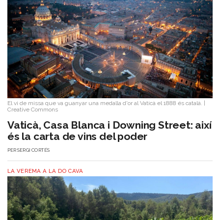
El vi de missa que va guanyar una medalla d'or al Vaticà el 1888 és català.
|
Creative Commons
Vaticà, Casa Blanca i Downing Street: així
és la carta de vins del poder
PER
SERGI CORTÉS
LA VEREMA A LA DO CAVA