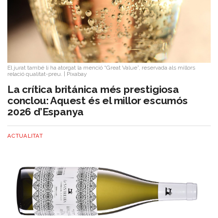
El jurat també li ha atorgat la menció “Great Value”, reservada als millors
relació qualitat-preu.
|
Pixabay
La crítica británica més prestigiosa
conclou: Aquest és el millor escumós
2026 d’Espanya
ACTUALITAT