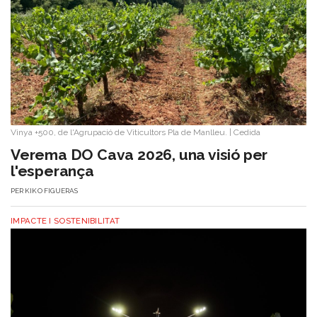
Vinya +500, de l'Agrupació de Viticultors Pla de Manlleu.
|
Cedida
Verema DO Cava 2026, una visió per
l'esperança
PER
KIKO FIGUERAS
IMPACTE I SOSTENIBILITAT