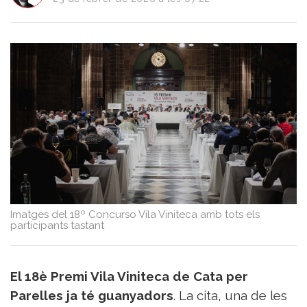
del
Vi
Turisme
i
Vi
Saber-
ne
més
Vins
i
Cellers
Receptes
de
Imatges del 18º Concurso Vila Viniteca amb tots els
cuina
participants tastant
Vídeos
Gastronomia
Opinió
El 18è Premi Vila Viniteca de Cata per
Espai
Nutrició
Parelles ja té guanyadors
. La cita, una de les