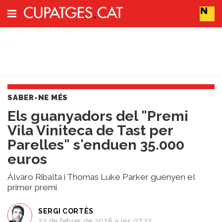
Subscriu-t'hi
Cerca
SABER-NE MÉS
Portada
Els guanyadors del "Premi
Vins
Vila Viniteca de Tast per
Naturals
Actualitat
Parelles" s'enduen 35.000
Líders
euros
del
canvi
Álvaro Ribalta i Thomas Luke Parker guenyen el
Impacte
primer premi
i
Sostenibilitat
SERGI CORTÉS
Tendències
23 de febrer de 2026 a les 07:22