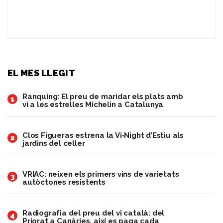
EL MÉS LLEGIT
Ranquing: El preu de maridar els plats amb
1
vi a les estrelles Michelin a Catalunya
Clos Figueras estrena la Vi‑Night d’Estiu als
2
jardins del celler
VRIAC: neixen els primers vins de varietats
3
autòctones resistents
Radiografia del preu del vi català: del
4
Priorat a Canàries, així es paga cada