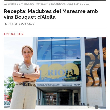
Gaspatxo de maduixes i fonoll amb Bouquet d’Alella Blanc 2024.
​Recepta: Maduixes del Maresme amb
vins Bouquet d’Alella
PER
ANNETTE SCHROEDER
ACTUALIDAD