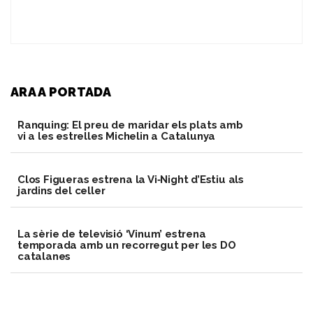
ARA A PORTADA
Ranquing: El preu de maridar els plats amb
vi a les estrelles Michelin a Catalunya
Clos Figueras estrena la Vi‑Night d’Estiu als
jardins del celler
La sèrie de televisió ‘Vinum’ estrena
temporada amb un recorregut per les DO
catalanes