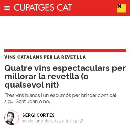
Subscriu-t'hi
Cerca
VINS CATALANS PER LA REVETLLA
Portada
Quatre vins espectaculars per
Vins
millorar la revetlla (o
Naturals
Actualitat
qualsevol nit)
Líders
del
Tres vins blancs i un escumós per brindar com cal,
canvi
sigui Sant Joan o no.
Impacte
i
SERGI CORTÉS
Sostenibilitat
19 de juny de 2025 a les 19:58
Tendències