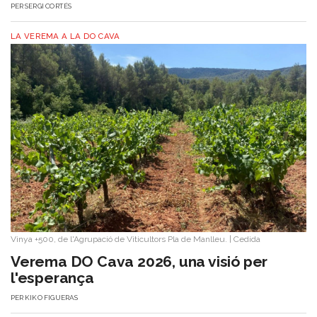
PER
SERGI CORTÉS
LA VEREMA A LA DO CAVA
Vinya +500, de l'Agrupació de Viticultors Pla de Manlleu.
|
Cedida
Verema DO Cava 2026, una visió per
l'esperança
PER
KIKO FIGUERAS