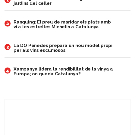
jardins del celler
Ranquing: El preu de maridar els plats amb
2
vi a les estrelles Michelin a Catalunya
​La DO Penedès prepara un nou model propi
3
per als vins escumosos
Xampanya lidera la rendibilitat de la vinya a
4
Europa; on queda Catalunya?