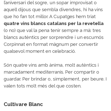
Sorteigs
l’aniversari del sogre, un sopar improvisat o
aquell dijous que sembla divendres, hi ha vins
que ho fan tot millor. A Cupatges hem triat
quatre vins blancs catalans per la revetella
(o no) que val la pena tenir sempre a mà: tres
blancs autèntics per sorprendre i un escumós
Corpinnat en format màgnum per convertir
qualsevol moment en celebració.
Són quatre vins amb ànima, molt autèntics i
marcadament mediterranis. Per compartir o
guardar. Per brindar o, simplement, per beure. I
valen tots molt més del que costen.
Cultivare Blanc