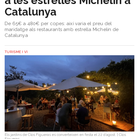
a les estrelles Michelin a
Catalunya
De 65€ a 480€ per copes: així varia el preu del
maridatge als restaurants amb estrella Michelin de
Catalunya
TURISME I VI
Els jardins de Clos Figueras es converteixen en festa el 22 d’agost.
|
Clos
Figueras