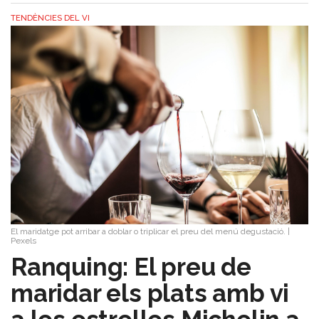
TENDÈNCIES DEL VI
El maridatge pot arribar a doblar o triplicar el preu del menú degustació.
|
Pexels
Ranquing: El preu de
maridar els plats amb vi