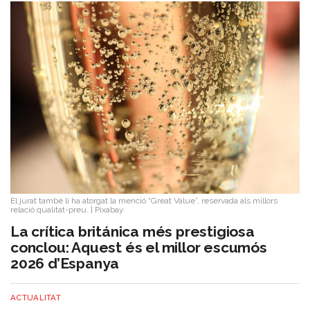
El jurat també li ha atorgat la menció “Great Value”, reservada als millors
relació qualitat-preu.
|
Pixabay
La crítica británica més prestigiosa
conclou: Aquest és el millor escumós
2026 d’Espanya
ACTUALITAT