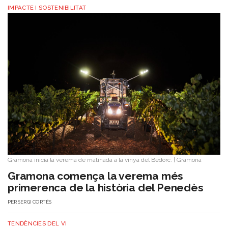
IMPACTE I SOSTENIBILITAT
Gramona inicia la verema de matinada a la vinya del Bedorc.
|
Gramona
Gramona comença la verema més
primerenca de la història del Penedès
PER
SERGI CORTÉS
TENDÈNCIES DEL VI