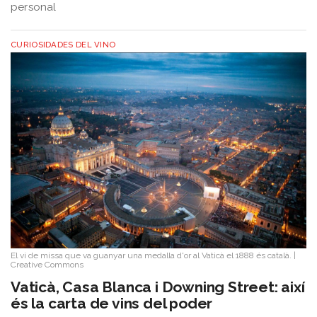
personal
CURIOSIDADES DEL VINO
El vi de missa que va guanyar una medalla d'or al Vaticà el 1888 és català.
|
Creative Commons
Vaticà, Casa Blanca i Downing Street: així
és la carta de vins del poder