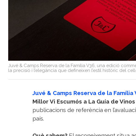
Sorteigs
Juvé & Camps Reserva de la Família V36, una edició comme
la precisió i l’elegància que defineixen l’estil històric del cell
Juvé & Camps Reserva de la Família
Millor Vi Escumós a La Guía de Vino
publicacions de referència en l’avaluac
país.
Què sabem?
El reconeixement situa a