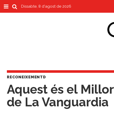
Dissabte, 8 d'agost de 2026
Subscriu-t'hi
Cerca
Portada
Vins
Naturals
Actualitat
Líders
RECONEIXEMENTD
del
Aquest és el Millo
canvi
Impacte
de La Vanguardia
i
Sostenibilitat
Tendències