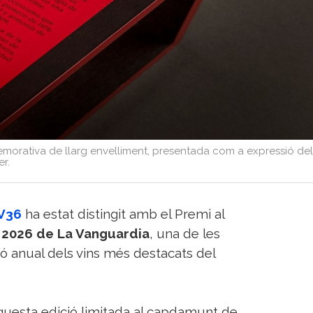
morativa de llarg envelliment, presentada com a expressió del
er.
 V36
ha estat distingit amb el Premi al
s 2026 de La Vanguardia
, una de les
ió anual dels vins més destacats del
questa edició limitada al capdamunt de