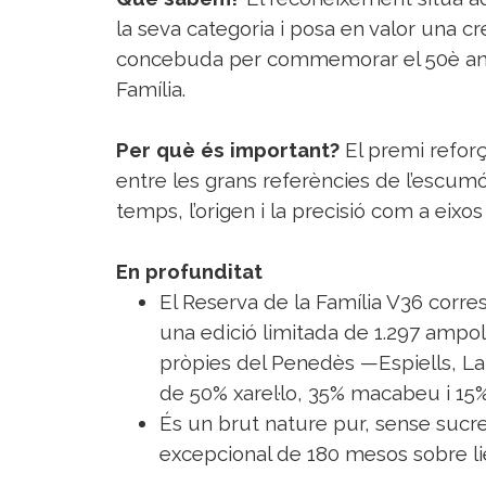
la seva categoria i posa en valor una cr
concebuda per commemorar el 50è aniv
Família.
Per què és important?
El premi refor
entre les grans referències de l’escumós
temps, l’origen i la precisió com a eixos
En profunditat
El Reserva de la Família V36 corres
una edició limitada de 1.297 ampo
pròpies del Penedès —Espiells, 
de 50% xarel·lo, 35% macabeu i 15%
És un brut nature pur, sense sucre
excepcional de 180 mesos sobre lie