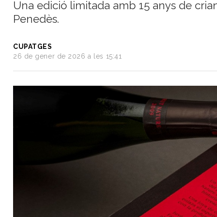
Una edició limitada amb 15 anys de crian
del
Penedès.
Vi
Turisme
i
CUPATGES
Vi
26 de gener de 2026 a les 15:41
Saber-
ne
més
Vins
i
Cellers
Receptes
de
cuina
Vídeos
Gastronomia
Opinió
Espai
Nutrició