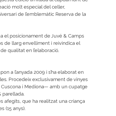
eació molt especial del celler,
ersari de l’emblemàtic Reserva de la
ça el posicionament de Juvé & Camps
 de llarg envelliment i reivindica el
 de qualitat en l’elaboració.
pon a l’anyada 2009 i s’ha elaborat en
lles. Procedeix exclusivament de vinyes
La Cuscona i Mediona— amb un cupatge
 parellada.
s afegits, que ha realitzat una criança
s (15 anys).