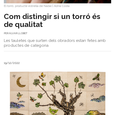
El torró, producte estrella de Nadal
|
Adrià Costa
Com distingir si un torró és
de qualitat
PER
ÀLVAR LLOBET
Les tauletes que surten dels obradors estan fetes amb
productes de categoria
19/12/2022