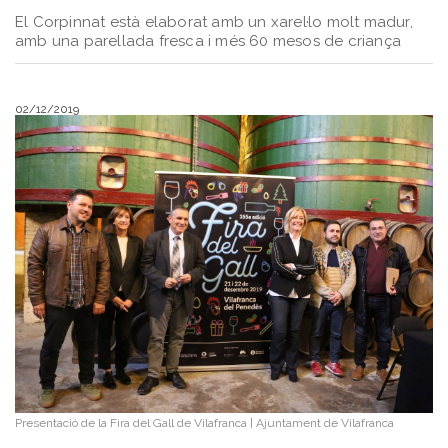
El Corpinnat està elaborat amb un xarel·lo molt madur,
amb una parellada fresca i més 60 mesos de criança
02/12/2019
Presentació de la Fira del Gall de Vilafranca
|
Ajuntament de Vilafranca