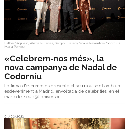
Esther Vaquero, Alèxia Putellas, Sergio Fuster (Ceo de Raventós Codorníu) i
María Pombo
«Celebrem‑nos més», la
nova campanya de Nadal de
Codorníu
La firma d'escumosos presenta el seu nou spot amb un
esdeveniment a Madrid, envoltada de celebrities, en el
marc del seu 150 aniversari
09/06/2022