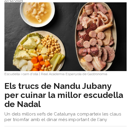
22/12/2023
Escudella i carn d'olla
|
Real Academia Espanyola de Gastronomia
Els trucs de Nandu Jubany
per cuinar la millor escudella
de Nadal
Un dels millors xefs de Catalunya comparteix les claus
per triomfar amb el dinar més important de l'any