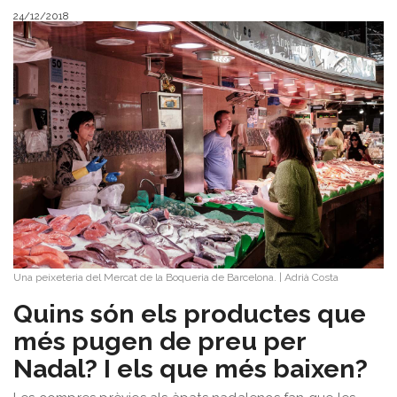
24/12/2018
Una peixeteria del Mercat de la Boqueria de Barcelona.
|
Adrià Costa
Quins són els productes que
més pugen de preu per
Nadal? I els que més baixen?