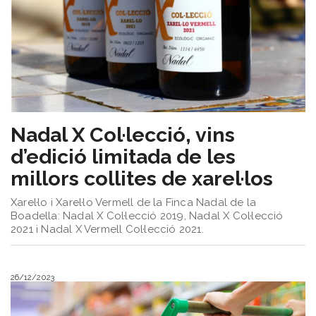
Sorteigs
Nadal X Col·lecció, vins
d’edició limitada de les
millors collites de xarel·los
Xarel·lo i Xarel·lo Vermell de la Finca Nadal de la
Boadella: Nadal X Col·lecció 2019, Nadal X Col·lecció
2021 i Nadal X Vermell Col·lecció 2021.
26/12/2023