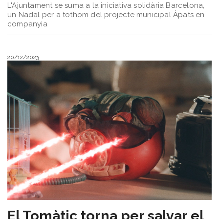
L'Ajuntament se suma a la iniciativa solidària Barcelona,
un Nadal per a tothom del projecte municipal Àpats en
companyia
20/12/2023
El Tomàtic torna per salvar el