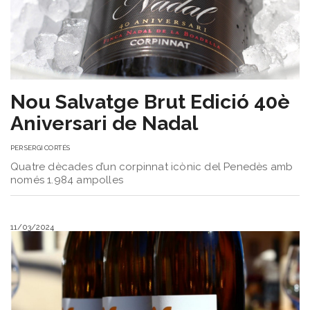
del
Vi
Turisme
i
Vi
Saber-
Nou Salvatge Brut Edició 40è
ne
Aniversari de Nadal
més
Vins
PER
SERGI CORTÉS
i
Quatre dècades d’un corpinnat icònic del Penedès amb
Cellers
només 1.984 ampolles
Receptes
de
cuina
11/03/2024
Vídeos
Gastronomia
Opinió
Espai
Nutrició