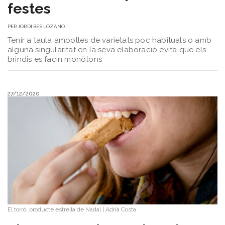
festes
PER
JORDI BES LOZANO
Tenir a taula ampolles de varietats poc habituals o amb
alguna singularitat en la seva elaboració evita que els
brindis es facin monòtons
27/12/2020
El torró, producte estrella de Nadal
|
Adrià Costa