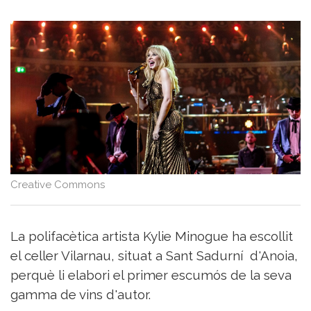
del
Vi
Turisme
i
Vi
Saber-
ne
més
Vins
i
Cellers
Creative Commons
Receptes
de
cuina
Vídeos
La polifacètica artista Kylie Minogue ha escollit
Gastronomia
el celler Vilarnau, situat a Sant Sadurní d'Anoia,
Opinió
perquè li elabori el primer escumós de la seva
Espai
gamma de vins d'autor.
Nutrició