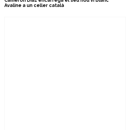
Cameron Diaz encarrega el seu nou vi blanc
Avaline a un celler català