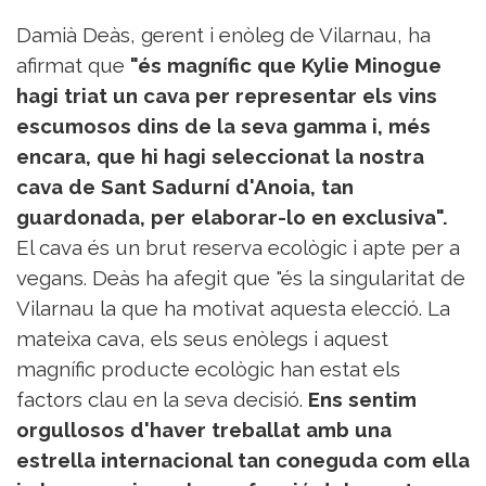
Sorteigs
Damià Deàs, gerent i enòleg de Vilarnau, ha
afirmat que
"és magnífic que Kylie Minogue
hagi triat un cava per representar els vins
escumosos dins de la seva gamma i, més
encara, que hi hagi seleccionat la nostra
cava de Sant Sadurní d'Anoia, tan
guardonada, per elaborar-lo en exclusiva".
El cava és un brut reserva ecològic i apte per a
vegans.
Deàs ha afegit que "és la singularitat de
Vilarnau la que ha motivat aquesta elecció. La
mateixa cava, els seus enòlegs i aquest
magnífic producte ecològic han estat els
factors clau en la seva decisió.
Ens sentim
orgullosos d'haver treballat amb una
estrella internacional tan coneguda com ella