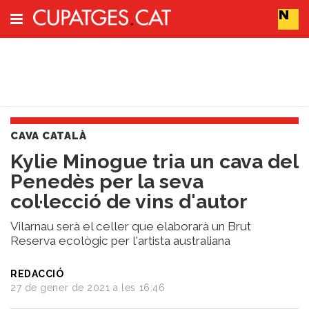
Subscriu-t'hi
Cerca
CAVA CATALÀ
Portada
Kylie Minogue tria un cava del
Vins
Penedès per la seva
Naturals
Actualitat
col·lecció de vins d'autor
Líders
del
Vilarnau serà el celler que elaborarà un Brut
canvi
Reserva ecològic per l'artista australiana
Impacte
i
REDACCIÓ
Sostenibilitat
27 de gener de 2021 a les 16:46
Tendències