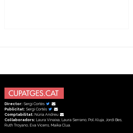
Director:
Sergi Cortés
Publicitat:
Sergi Cortés
Comptabilitat:
Núria Andreu
Col·laboradors:
Laura Vinaixa, Laura Serrano, Pol Aluja, Jordi Bes,
Ruth Troyano, Eva Vicens, Maika Clua.