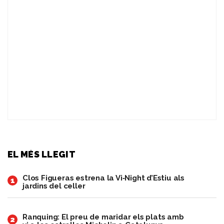
EL MÉS LLEGIT
Clos Figueras estrena la Vi‑Night d’Estiu als
1
jardins del celler
Ranquing: El preu de maridar els plats amb
2