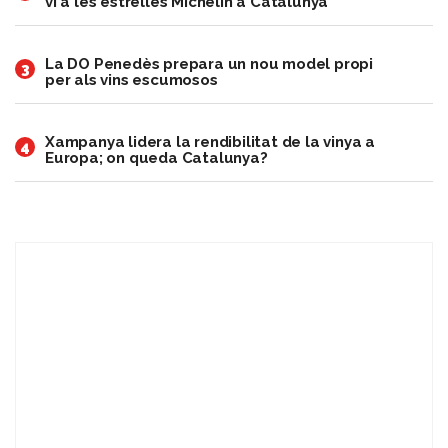
vi a les estrelles Michelin a Catalunya
​La DO Penedès prepara un nou model propi
3
per als vins escumosos
Xampanya lidera la rendibilitat de la vinya a
4
Europa; on queda Catalunya?