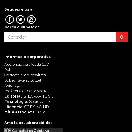
Segueix-nos a:
Cerca a Cupatges:
Informació corporativa
Audiència certificada OJD
Publicitat
Contacta amb nosaltres
Subscriu-te al butlletí
Avís legal
Preferències de privacitat
Editorial:
STILGRAPHIC S.L.
Tecnologia:
Sobrevia.net
Llicència:
CC BY-NC-ND
Mitjà associat
a l'
ACPC
Amb la col·laboració de: