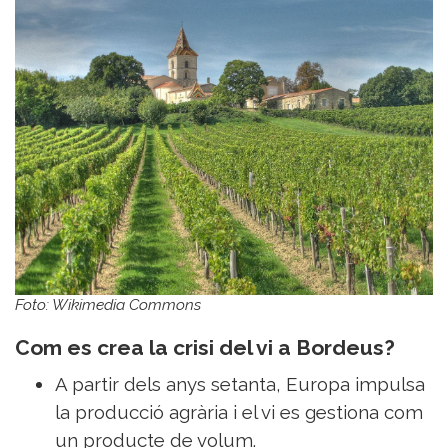
Sorteigs
Foto: Wikimedia Commons
Com es crea la crisi del vi a Bordeus?
A partir dels anys setanta, Europa impulsa
la producció agrària i el vi es gestiona com
un producte de volum.