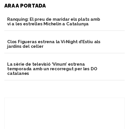
ARA A PORTADA
Ranquing: El preu de maridar els plats amb
vi a les estrelles Michelin a Catalunya
Clos Figueras estrena la Vi‑Night d’Estiu als
jardins del celler
La sèrie de televisió ‘Vinum’ estrena
temporada amb un recorregut per les DO
catalanes