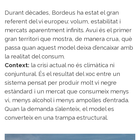
del
Vi
Durant dècades, Bordeus ha estat el gran
Turisme
referent del vi europeu: volum, estabilitat i
i
mercats aparentment infinits. Avui és el primer
Vi
gran territori que mostra, de manera crua, què
Saber-
passa quan aquest model deixa d’encaixar amb
ne
més
la realitat del consum.
Vins
Context:
la crisi actual no és climàtica ni
i
conjuntural. És el resultat del xoc entre un
Cellers
sistema pensat per produir molt vi negre
Receptes
estàndard i un mercat que consumeix menys
de
cuina
vi, menys alcohol i menys ampolles d’entrada.
Vídeos
Quan la demanda s’alenteix, el model es
Gastronomia
converteix en una trampa estructural.
Opinió
Espai
Nutrició