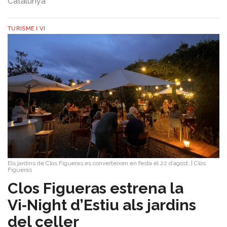
Catalunya
TURISME I VI
Els jardins de Clos Figueras es converteixen en festa el 22 d’agost.
|
Clos
Figueras
Clos Figueras estrena la
Vi‑Night d’Estiu als jardins
del celler