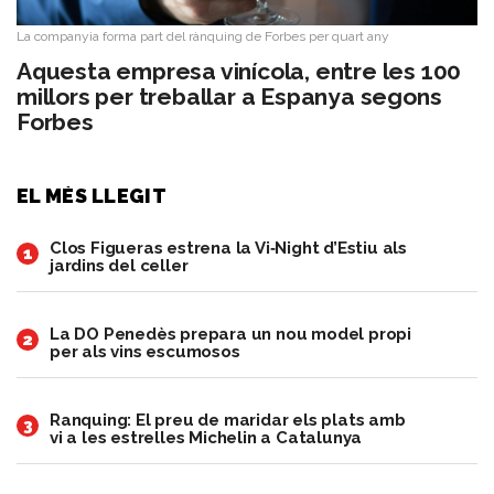
La companyia forma part del rànquing de Forbes per quart any
Aquesta empresa vinícola, entre les 100
millors per treballar a Espanya segons
Forbes
EL MÉS LLEGIT
Clos Figueras estrena la Vi‑Night d’Estiu als
1
jardins del celler
​La DO Penedès prepara un nou model propi
2
per als vins escumosos
Ranquing: El preu de maridar els plats amb
3
vi a les estrelles Michelin a Catalunya