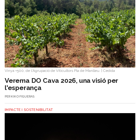
Vinya +500, de l'Agrupació de Viticultors Pla de Manlleu.
|
Cedida
Verema DO Cava 2026, una visió per
l'esperança
PER
KIKO FIGUERAS
IMPACTE I SOSTENIBILITAT