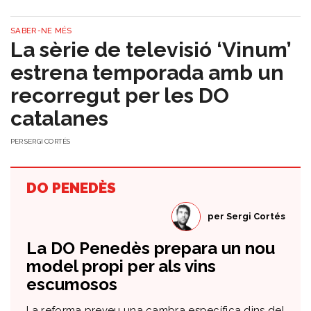
SABER-NE MÉS
La sèrie de televisió ‘Vinum’
estrena temporada amb un
recorregut per les DO
catalanes
PER
SERGI CORTÉS
DO PENEDÈS
per
Sergi Cortés
​La DO Penedès prepara un nou
model propi per als vins
escumosos
La reforma preveu una cambra específica dins del