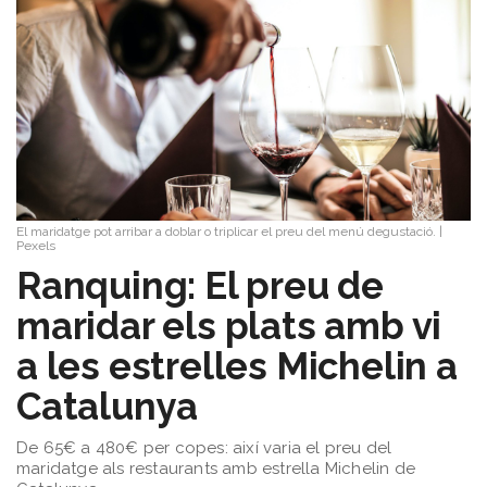
El maridatge pot arribar a doblar o triplicar el preu del menú degustació.
|
Pexels
Ranquing: El preu de
maridar els plats amb vi
a les estrelles Michelin a
Catalunya
De 65€ a 480€ per copes: així varia el preu del
maridatge als restaurants amb estrella Michelin de