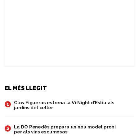
EL MÉS LLEGIT
Clos Figueras estrena la Vi‑Night d’Estiu als
1
jardins del celler
​La DO Penedès prepara un nou model propi
2
per als vins escumosos