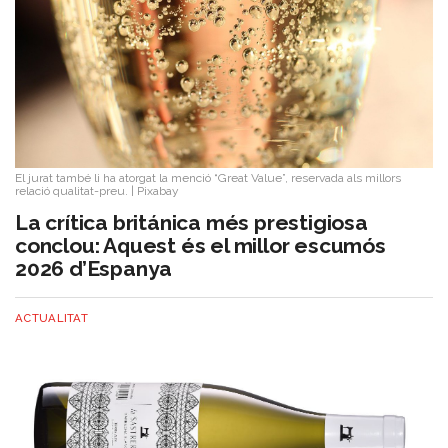
El jurat també li ha atorgat la menció “Great Value”, reservada als millors
relació qualitat-preu.
|
Pixabay
La crítica británica més prestigiosa
conclou: Aquest és el millor escumós
2026 d’Espanya
ACTUALITAT