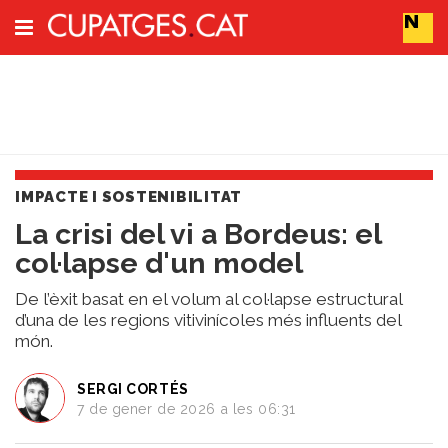
Subscriu-t'hi
Cerca
IMPACTE I SOSTENIBILITAT
Portada
​La crisi del vi a Bordeus: el
Vins
col·lapse d'un model
Naturals
Actualitat
De l’èxit basat en el volum al col·lapse estructural
Líders
d’una de les regions vitivinícoles més influents del
del
món.
canvi
Impacte
SERGI CORTÉS
i
7 de gener de 2026 a les 06:31
Sostenibilitat
Tendències