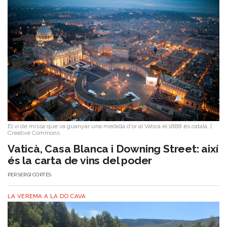
El vi de missa que va guanyar una medalla d'or al Vaticà el 1888 és català.
|
Creative Commons
Vaticà, Casa Blanca i Downing Street: així
és la carta de vins del poder
PER
SERGI CORTÉS
LA VEREMA A LA DO CAVA