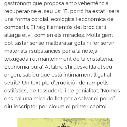
gastrònom que proposa amb vehemència
recuperar-ne el seu ús: “El porró ha estat i serà
una forma cordial, ecològica i econòmica de
compartir. El raig filamentós del broc carlí
allarga el vi, com en els miracles. Molta gent
pot tastar sense malbaratar gots ni fer servir
materials i substàncies per a la neteja,
l’eixugada i el manteniment de la cristalleria.
Economia pura”. Al llibre s’hi desvetlla el seu
origen; sabíeu que està íntimament lligat al
setrill? Un text ple d’erudició i de rampells
estilístics, de tossuderia i de genialitat. “Només
ens cal una mica de llet per a salvar el porró”,
diu l’escriptor per cloure el primer capítol.