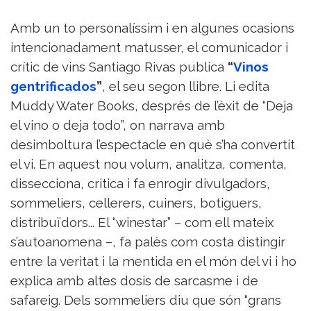
Amb un to personalíssim i en algunes ocasions
intencionadament matusser, el comunicador i
crític de vins Santiago Rivas publica
“
Vinos
gentrificados
”
, el seu segon llibre. Li edita
Muddy Water Books, després de l’èxit de “Deja
el vino o deja todo”, on narrava amb
desimboltura l’espectacle en què s’ha convertit
el vi. En aquest nou volum, analitza, comenta,
dissecciona, critica i fa enrogir divulgadors,
sommeliers, cellerers, cuiners, botiguers,
distribuïdors... El “winestar” – com ell mateix
s’autoanomena –, fa palès com costa distingir
entre la veritat i la mentida en el món del vi i ho
explica amb altes dosis de sarcasme i de
safareig. Dels sommeliers diu que són “grans