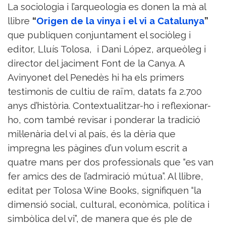
La sociologia i l’arqueologia es donen la mà al
llibre
“
Origen de la vinya i el vi a Catalunya
”
que publiquen conjuntament el sociòleg i
editor, Lluís Tolosa, i Dani López, arqueòleg i
director del jaciment Font de la Canya. A
Avinyonet del Penedès hi ha els primers
testimonis de cultiu de raïm, datats fa 2.700
anys d’història. Contextualitzar-ho i reflexionar-
ho, com també revisar i ponderar la tradició
mil·lenària del vi al país, és la dèria que
impregna les pàgines d’un volum escrit a
quatre mans per dos professionals que “es van
fer amics des de l’admiració mútua”. Al llibre,
editat per Tolosa Wine Books, signifiquen “la
dimensió social, cultural, econòmica, política i
simbòlica del vi”, de manera que és ple de