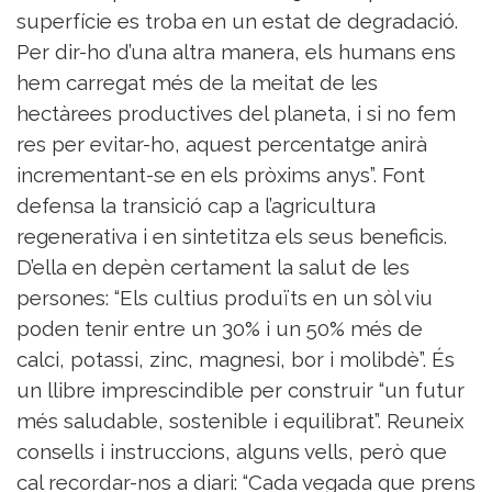
superfície es troba en un estat de degradació.
Per dir-ho d’una altra manera, els humans ens
hem carregat més de la meitat de les
hectàrees productives del planeta, i si no fem
res per evitar-ho, aquest percentatge anirà
incrementant-se en els pròxims anys”. Font
defensa la transició cap a l’agricultura
regenerativa i en sintetitza els seus beneficis.
D’ella en depèn certament la salut de les
persones: “Els cultius produïts en un sòl viu
poden tenir entre un 30% i un 50% més de
calci, potassi, zinc, magnesi, bor i molibdè”. És
un llibre imprescindible per construir “un futur
més saludable, sostenible i equilibrat”. Reuneix
consells i instruccions, alguns vells, però que
cal recordar-nos a diari: “Cada vegada que prens