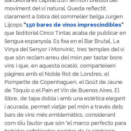
Barcelona és capital d’un territori bressol del
moviment del vi natural. Queda reflectit
clarament a l’obra del sommelier belga Jurgen
Lijcops
“
150 bares de vinos imprescindibles
”
que l’editorial Cinco Tintas acaba de publicar en
llengua espanyola. Es fixa en el Bar Brutal, La
Vinya del Senyor i Monvínic, tres temples del vi
que són reclam arreu del món per tastar bons
vins i que, en aquesta ocasió, comparteixen
pàgines amb el Noble Rot de Londres, el
Pompette de Copenhaguen, el Goût de Jaune
de Tòquio o el Pain et Vin de Buenos Aires. El
llibre, de tapa dobla i amb una estètica elegant
i acurada, permet viatjar pel món a través dels
bars de vins més emblemàtics, considerant
com diu l’autor que són “el marco perfecto para