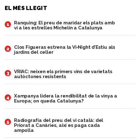
EL MÉS LLEGIT
Ranquing: El preu de maridar els plats amb
1
vi a les estrelles Michelin a Catalunya
Clos Figueras estrena la Vi‑Night d’Estiu als
2
jardins del celler
VRIAC: neixen els primers vins de varietats
3
autòctones resistents
Xampanya lidera la rendibilitat de la vinya a
4
Europa; on queda Catalunya?
Radiografia del preu del vi català: del
5
Priorat a Canàries, així es paga cada
ampolla