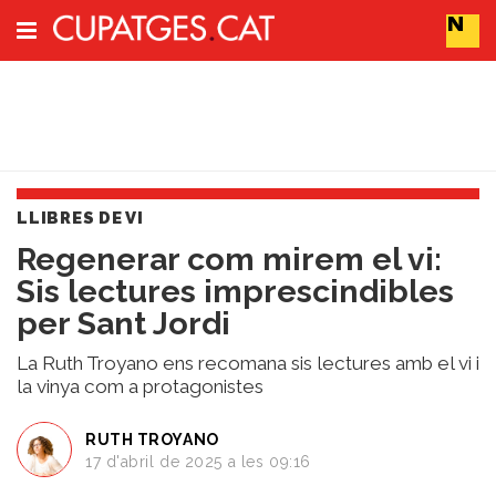
Subscriu-t'hi
Cerca
LLIBRES DE VI
Portada
Regenerar com mirem el vi:
Vins
Sis lectures imprescindibles
Naturals
Actualitat
per Sant Jordi
Líders
del
La Ruth Troyano ens recomana sis lectures amb el vi i
canvi
la vinya com a protagonistes
Impacte
i
RUTH TROYANO
Sostenibilitat
17 d'abril de 2025 a les 09:16
Tendències