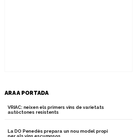
ARA A PORTADA
VRIAC: neixen els primers vins de varietats
autòctones resistents
​La DO Penedès prepara un nou model propi
per als vins escumosos