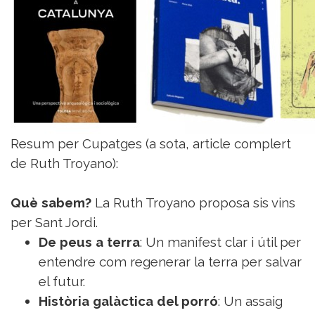
Sorteigs
Resum per Cupatges (a sota, article complert
de Ruth Troyano):
Què sabem?
La Ruth Troyano proposa sis vins
per Sant Jordi.
De peus a terra
: Un manifest clar i útil per
entendre com regenerar la terra per salvar
el futur.
Història galàctica del porró
: Un assaig